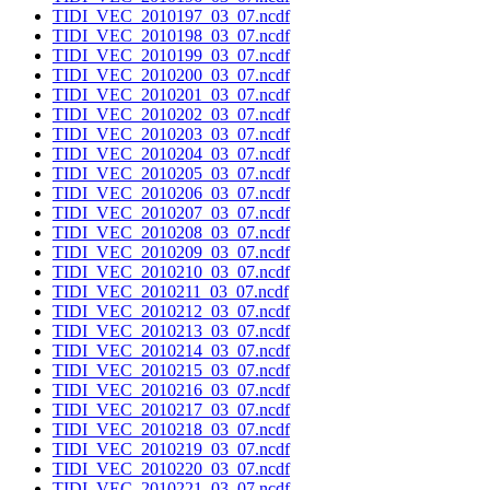
TIDI_VEC_2010197_03_07.ncdf
TIDI_VEC_2010198_03_07.ncdf
TIDI_VEC_2010199_03_07.ncdf
TIDI_VEC_2010200_03_07.ncdf
TIDI_VEC_2010201_03_07.ncdf
TIDI_VEC_2010202_03_07.ncdf
TIDI_VEC_2010203_03_07.ncdf
TIDI_VEC_2010204_03_07.ncdf
TIDI_VEC_2010205_03_07.ncdf
TIDI_VEC_2010206_03_07.ncdf
TIDI_VEC_2010207_03_07.ncdf
TIDI_VEC_2010208_03_07.ncdf
TIDI_VEC_2010209_03_07.ncdf
TIDI_VEC_2010210_03_07.ncdf
TIDI_VEC_2010211_03_07.ncdf
TIDI_VEC_2010212_03_07.ncdf
TIDI_VEC_2010213_03_07.ncdf
TIDI_VEC_2010214_03_07.ncdf
TIDI_VEC_2010215_03_07.ncdf
TIDI_VEC_2010216_03_07.ncdf
TIDI_VEC_2010217_03_07.ncdf
TIDI_VEC_2010218_03_07.ncdf
TIDI_VEC_2010219_03_07.ncdf
TIDI_VEC_2010220_03_07.ncdf
TIDI_VEC_2010221_03_07.ncdf