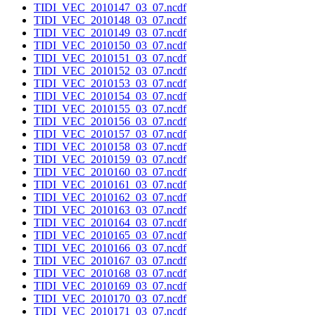
TIDI_VEC_2010147_03_07.ncdf
TIDI_VEC_2010148_03_07.ncdf
TIDI_VEC_2010149_03_07.ncdf
TIDI_VEC_2010150_03_07.ncdf
TIDI_VEC_2010151_03_07.ncdf
TIDI_VEC_2010152_03_07.ncdf
TIDI_VEC_2010153_03_07.ncdf
TIDI_VEC_2010154_03_07.ncdf
TIDI_VEC_2010155_03_07.ncdf
TIDI_VEC_2010156_03_07.ncdf
TIDI_VEC_2010157_03_07.ncdf
TIDI_VEC_2010158_03_07.ncdf
TIDI_VEC_2010159_03_07.ncdf
TIDI_VEC_2010160_03_07.ncdf
TIDI_VEC_2010161_03_07.ncdf
TIDI_VEC_2010162_03_07.ncdf
TIDI_VEC_2010163_03_07.ncdf
TIDI_VEC_2010164_03_07.ncdf
TIDI_VEC_2010165_03_07.ncdf
TIDI_VEC_2010166_03_07.ncdf
TIDI_VEC_2010167_03_07.ncdf
TIDI_VEC_2010168_03_07.ncdf
TIDI_VEC_2010169_03_07.ncdf
TIDI_VEC_2010170_03_07.ncdf
TIDI_VEC_2010171_03_07.ncdf