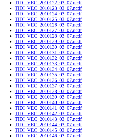
TIDI_VEC_2010122_03_07.ncdf
TIDI_VEC_2010123_03_07.ncdf
TIDI_VEC_2010124_03_07.ncdf
TIDI_VEC_2010125_03_07.ncdf
TIDI_VEC_2010126_03_07.ncdf
TIDI_VEC_2010127_03_07.ncdf
TIDI_VEC_2010128_03_07.ncdf
TIDI_VEC_2010129_03_07.ncdf
TIDI_VEC_2010130_03_07.ncdf
TIDI_VEC_2010131_03_07.ncdf
TIDI_VEC_2010132_03_07.ncdf
TIDI_VEC_2010133_03_07.ncdf
TIDI_VEC_2010134_03_07.ncdf
TIDI_VEC_2010135_03_07.ncdf
TIDI_VEC_2010136_03_07.ncdf
TIDI_VEC_2010137_03_07.ncdf
TIDI_VEC_2010138_03_07.ncdf
TIDI_VEC_2010139_03_07.ncdf
TIDI_VEC_2010140_03_07.ncdf
TIDI_VEC_2010141_03_07.ncdf
TIDI_VEC_2010142_03_07.ncdf
TIDI_VEC_2010143_03_07.ncdf
TIDI_VEC_2010144_03_07.ncdf
TIDI_VEC_2010145_03_07.ncdf
TIDI_VEC_2010146_03_07.ncdf