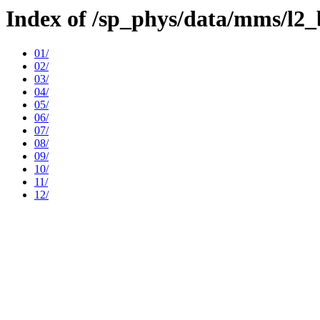
Index of /sp_phys/data/mms/l2
01/
02/
03/
04/
05/
06/
07/
08/
09/
10/
11/
12/