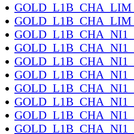
GOLD_L1B_CHA_LIM_20
GOLD_L1B_CHA_LIM_20
GOLD_L1B_CHA_NI1_20
GOLD_L1B_CHA_NI1_20
GOLD_L1B_CHA_NI1_20
GOLD_L1B_CHA_NI1_20
GOLD_L1B_CHA_NI1_20
GOLD_L1B_CHA_NI1_20
GOLD_L1B_CHA_NI1_20
GOLD_L1B_CHA_NI1_20