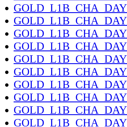
GOLD_L1B_CHA_DAY_2
GOLD_L1B_CHA_DAY_2
GOLD_L1B_CHA_DAY_2
GOLD_L1B_CHA_DAY_2
GOLD_L1B_CHA_DAY_2
GOLD_L1B_CHA_DAY_2
GOLD_L1B_CHA_DAY_2
GOLD_L1B_CHA_DAY_2
GOLD_L1B_CHA_DAY_2
GOLD_L1B_CHA_DAY_2