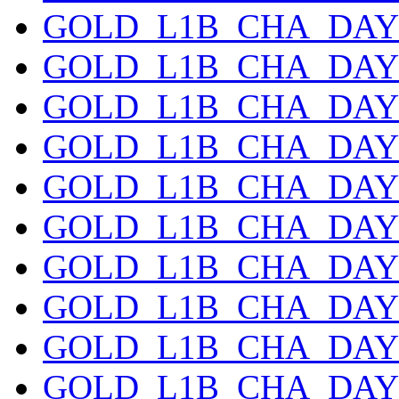
GOLD_L1B_CHA_DAY_2
GOLD_L1B_CHA_DAY_2
GOLD_L1B_CHA_DAY_2
GOLD_L1B_CHA_DAY_2
GOLD_L1B_CHA_DAY_2
GOLD_L1B_CHA_DAY_2
GOLD_L1B_CHA_DAY_2
GOLD_L1B_CHA_DAY_2
GOLD_L1B_CHA_DAY_2
GOLD_L1B_CHA_DAY_2