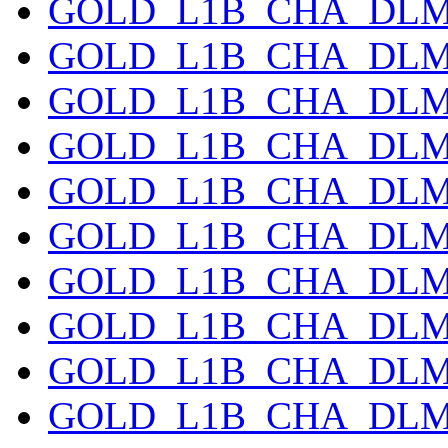
GOLD_L1B_CHA_DLM_2
GOLD_L1B_CHA_DLM_2
GOLD_L1B_CHA_DLM_2
GOLD_L1B_CHA_DLM_2
GOLD_L1B_CHA_DLM_2
GOLD_L1B_CHA_DLM_2
GOLD_L1B_CHA_DLM_2
GOLD_L1B_CHA_DLM_2
GOLD_L1B_CHA_DLM_2
GOLD_L1B_CHA_DLM_2