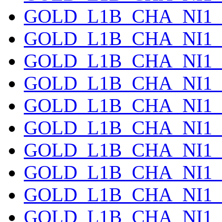
GOLD_L1B_CHA_NI1_20
GOLD_L1B_CHA_NI1_20
GOLD_L1B_CHA_NI1_20
GOLD_L1B_CHA_NI1_20
GOLD_L1B_CHA_NI1_20
GOLD_L1B_CHA_NI1_20
GOLD_L1B_CHA_NI1_20
GOLD_L1B_CHA_NI1_20
GOLD_L1B_CHA_NI1_20
GOLD_L1B_CHA_NI1_20