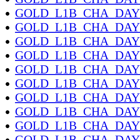
GOLD_L1B_CHA_DAY_2
GOLD_L1B_CHA_DAY_2
GOLD_L1B_CHA_DAY_2
GOLD_L1B_CHA_DAY_2
GOLD_L1B_CHA_DAY_2
GOLD_L1B_CHA_DAY_2
GOLD_L1B_CHA_DAY_2
GOLD_L1B_CHA_DAY_2
GOLD_L1B_CHA_DAY_2
GOLD_L1B_CHA_DAY_2