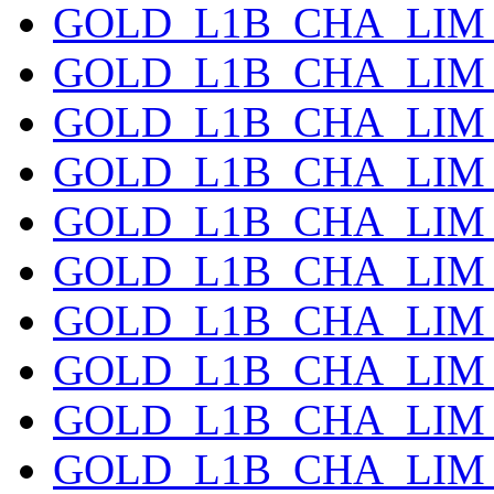
GOLD_L1B_CHA_LIM_20
GOLD_L1B_CHA_LIM_20
GOLD_L1B_CHA_LIM_20
GOLD_L1B_CHA_LIM_20
GOLD_L1B_CHA_LIM_20
GOLD_L1B_CHA_LIM_20
GOLD_L1B_CHA_LIM_20
GOLD_L1B_CHA_LIM_20
GOLD_L1B_CHA_LIM_20
GOLD_L1B_CHA_LIM_20