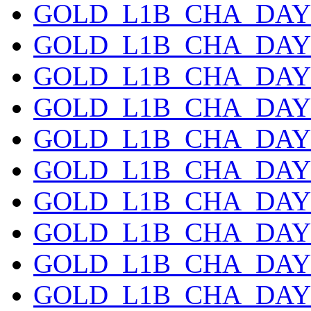
GOLD_L1B_CHA_DAY_2
GOLD_L1B_CHA_DAY_2
GOLD_L1B_CHA_DAY_2
GOLD_L1B_CHA_DAY_2
GOLD_L1B_CHA_DAY_2
GOLD_L1B_CHA_DAY_2
GOLD_L1B_CHA_DAY_2
GOLD_L1B_CHA_DAY_2
GOLD_L1B_CHA_DAY_2
GOLD_L1B_CHA_DAY_2