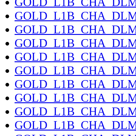
GOLD_L1B_CHA_DLM_2
GOLD_L1B_CHA_DLM_2
GOLD_L1B_CHA_DLM_2
GOLD_L1B_CHA_DLM_2
GOLD_L1B_CHA_DLM_2
GOLD_L1B_CHA_DLM_2
GOLD_L1B_CHA_DLM_2
GOLD_L1B_CHA_DLM_2
GOLD_L1B_CHA_DLM_2
GOLD_L1B_CHA_DLM_2