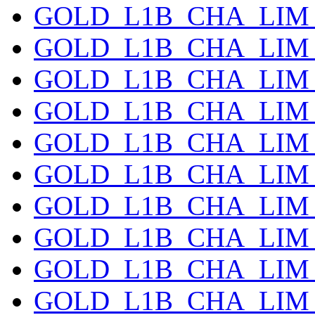
GOLD_L1B_CHA_LIM_20
GOLD_L1B_CHA_LIM_20
GOLD_L1B_CHA_LIM_20
GOLD_L1B_CHA_LIM_20
GOLD_L1B_CHA_LIM_20
GOLD_L1B_CHA_LIM_20
GOLD_L1B_CHA_LIM_20
GOLD_L1B_CHA_LIM_20
GOLD_L1B_CHA_LIM_20
GOLD_L1B_CHA_LIM_20