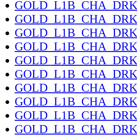
GOLD_L1B_CHA_DRK_2
GOLD_L1B_CHA_DRK_2
GOLD_L1B_CHA_DRK_2
GOLD_L1B_CHA_DRK_2
GOLD_L1B_CHA_DRK_2
GOLD_L1B_CHA_DRK_2
GOLD_L1B_CHA_DRK_2
GOLD_L1B_CHA_DRK_2
GOLD_L1B_CHA_DRK_2
GOLD_L1B_CHA_DRK_2