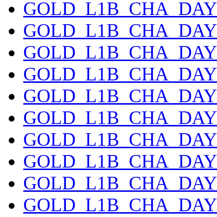
GOLD_L1B_CHA_DAY_2
GOLD_L1B_CHA_DAY_2
GOLD_L1B_CHA_DAY_2
GOLD_L1B_CHA_DAY_2
GOLD_L1B_CHA_DAY_2
GOLD_L1B_CHA_DAY_2
GOLD_L1B_CHA_DAY_2
GOLD_L1B_CHA_DAY_2
GOLD_L1B_CHA_DAY_2
GOLD_L1B_CHA_DAY_2