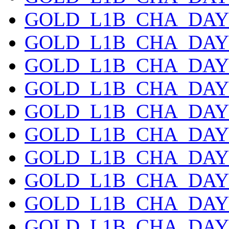
GOLD_L1B_CHA_DAY_2
GOLD_L1B_CHA_DAY_2
GOLD_L1B_CHA_DAY_2
GOLD_L1B_CHA_DAY_2
GOLD_L1B_CHA_DAY_2
GOLD_L1B_CHA_DAY_2
GOLD_L1B_CHA_DAY_2
GOLD_L1B_CHA_DAY_2
GOLD_L1B_CHA_DAY_2
GOLD_L1B_CHA_DAY_2