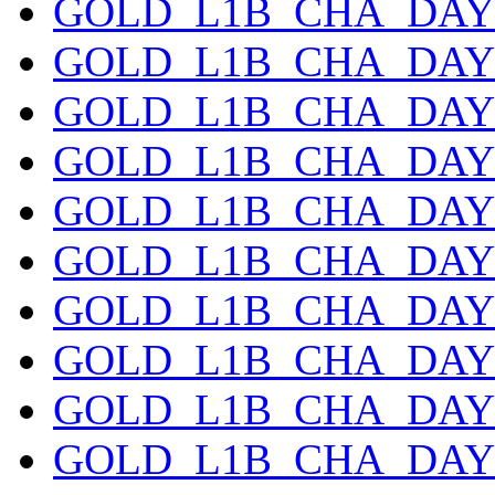
GOLD_L1B_CHA_DAY_2
GOLD_L1B_CHA_DAY_2
GOLD_L1B_CHA_DAY_2
GOLD_L1B_CHA_DAY_2
GOLD_L1B_CHA_DAY_2
GOLD_L1B_CHA_DAY_2
GOLD_L1B_CHA_DAY_2
GOLD_L1B_CHA_DAY_2
GOLD_L1B_CHA_DAY_2
GOLD_L1B_CHA_DAY_2