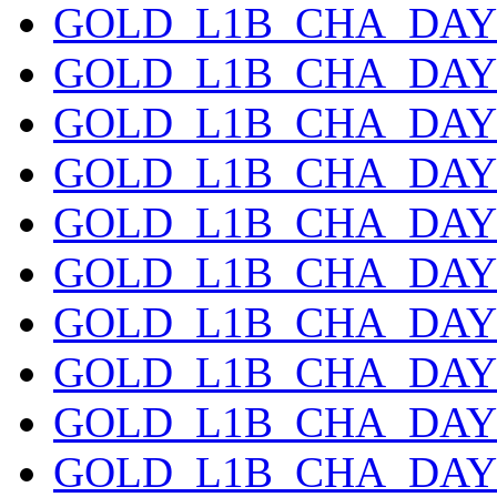
GOLD_L1B_CHA_DAY_2
GOLD_L1B_CHA_DAY_2
GOLD_L1B_CHA_DAY_2
GOLD_L1B_CHA_DAY_2
GOLD_L1B_CHA_DAY_2
GOLD_L1B_CHA_DAY_2
GOLD_L1B_CHA_DAY_2
GOLD_L1B_CHA_DAY_2
GOLD_L1B_CHA_DAY_2
GOLD_L1B_CHA_DAY_2