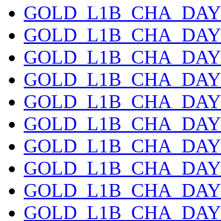
GOLD_L1B_CHA_DAY_2
GOLD_L1B_CHA_DAY_2
GOLD_L1B_CHA_DAY_2
GOLD_L1B_CHA_DAY_2
GOLD_L1B_CHA_DAY_2
GOLD_L1B_CHA_DAY_2
GOLD_L1B_CHA_DAY_2
GOLD_L1B_CHA_DAY_2
GOLD_L1B_CHA_DAY_2
GOLD_L1B_CHA_DAY_2