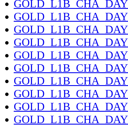
GOLD_L1B_CHA_DAY_2
GOLD_L1B_CHA_DAY_2
GOLD_L1B_CHA_DAY_2
GOLD_L1B_CHA_DAY_2
GOLD_L1B_CHA_DAY_2
GOLD_L1B_CHA_DAY_2
GOLD_L1B_CHA_DAY_2
GOLD_L1B_CHA_DAY_2
GOLD_L1B_CHA_DAY_2
GOLD_L1B_CHA_DAY_2