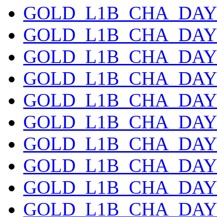
GOLD_L1B_CHA_DAY_2
GOLD_L1B_CHA_DAY_2
GOLD_L1B_CHA_DAY_2
GOLD_L1B_CHA_DAY_2
GOLD_L1B_CHA_DAY_2
GOLD_L1B_CHA_DAY_2
GOLD_L1B_CHA_DAY_2
GOLD_L1B_CHA_DAY_2
GOLD_L1B_CHA_DAY_2
GOLD_L1B_CHA_DAY_2