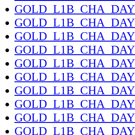
GOLD_L1B_CHA_DAY_2
GOLD_L1B_CHA_DAY_2
GOLD_L1B_CHA_DAY_2
GOLD_L1B_CHA_DAY_2
GOLD_L1B_CHA_DAY_2
GOLD_L1B_CHA_DAY_2
GOLD_L1B_CHA_DAY_2
GOLD_L1B_CHA_DAY_2
GOLD_L1B_CHA_DAY_2
GOLD_L1B_CHA_DAY_2