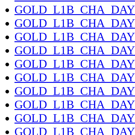
GOLD_L1B_CHA_DAY_2
GOLD_L1B_CHA_DAY_2
GOLD_L1B_CHA_DAY_2
GOLD_L1B_CHA_DAY_2
GOLD_L1B_CHA_DAY_2
GOLD_L1B_CHA_DAY_2
GOLD_L1B_CHA_DAY_2
GOLD_L1B_CHA_DAY_2
GOLD_L1B_CHA_DAY_2
GOLD_L1B_CHA_DAY_2