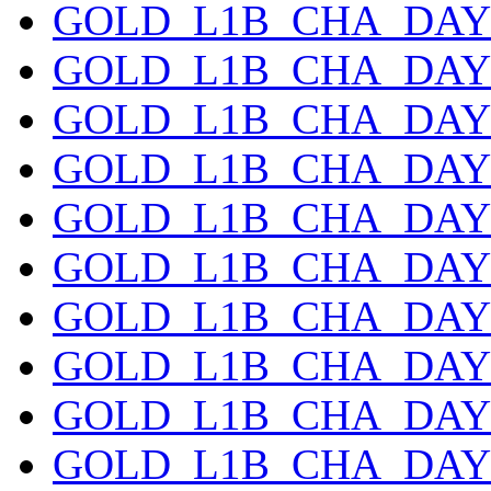
GOLD_L1B_CHA_DAY_2
GOLD_L1B_CHA_DAY_2
GOLD_L1B_CHA_DAY_2
GOLD_L1B_CHA_DAY_2
GOLD_L1B_CHA_DAY_2
GOLD_L1B_CHA_DAY_2
GOLD_L1B_CHA_DAY_2
GOLD_L1B_CHA_DAY_2
GOLD_L1B_CHA_DAY_2
GOLD_L1B_CHA_DAY_2