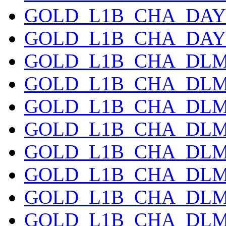
GOLD_L1B_CHA_DAY_2
GOLD_L1B_CHA_DAY_2
GOLD_L1B_CHA_DLM_2
GOLD_L1B_CHA_DLM_2
GOLD_L1B_CHA_DLM_2
GOLD_L1B_CHA_DLM_2
GOLD_L1B_CHA_DLM_2
GOLD_L1B_CHA_DLM_2
GOLD_L1B_CHA_DLM_2
GOLD_L1B_CHA_DLM_2