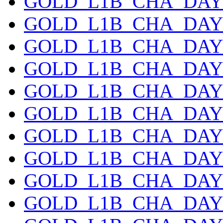
GOLD_L1B_CHA_DAY_2
GOLD_L1B_CHA_DAY_2
GOLD_L1B_CHA_DAY_2
GOLD_L1B_CHA_DAY_2
GOLD_L1B_CHA_DAY_2
GOLD_L1B_CHA_DAY_2
GOLD_L1B_CHA_DAY_2
GOLD_L1B_CHA_DAY_2
GOLD_L1B_CHA_DAY_2
GOLD_L1B_CHA_DAY_2