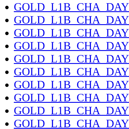
GOLD_L1B_CHA_DAY_2
GOLD_L1B_CHA_DAY_2
GOLD_L1B_CHA_DAY_2
GOLD_L1B_CHA_DAY_2
GOLD_L1B_CHA_DAY_2
GOLD_L1B_CHA_DAY_2
GOLD_L1B_CHA_DAY_2
GOLD_L1B_CHA_DAY_2
GOLD_L1B_CHA_DAY_2
GOLD_L1B_CHA_DAY_2