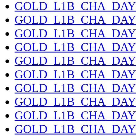
GOLD_L1B_CHA_DAY_2
GOLD_L1B_CHA_DAY_2
GOLD_L1B_CHA_DAY_2
GOLD_L1B_CHA_DAY_2
GOLD_L1B_CHA_DAY_2
GOLD_L1B_CHA_DAY_2
GOLD_L1B_CHA_DAY_2
GOLD_L1B_CHA_DAY_2
GOLD_L1B_CHA_DAY_2
GOLD_L1B_CHA_DAY_2