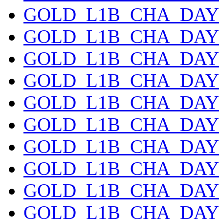
GOLD_L1B_CHA_DAY_2
GOLD_L1B_CHA_DAY_2
GOLD_L1B_CHA_DAY_2
GOLD_L1B_CHA_DAY_2
GOLD_L1B_CHA_DAY_2
GOLD_L1B_CHA_DAY_2
GOLD_L1B_CHA_DAY_2
GOLD_L1B_CHA_DAY_2
GOLD_L1B_CHA_DAY_2
GOLD_L1B_CHA_DAY_2