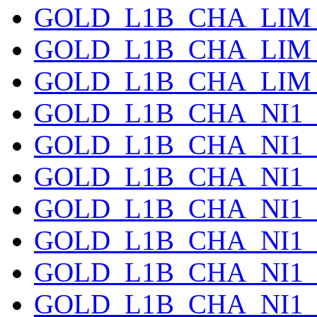
GOLD_L1B_CHA_LIM_20
GOLD_L1B_CHA_LIM_20
GOLD_L1B_CHA_LIM_20
GOLD_L1B_CHA_NI1_20
GOLD_L1B_CHA_NI1_20
GOLD_L1B_CHA_NI1_20
GOLD_L1B_CHA_NI1_20
GOLD_L1B_CHA_NI1_20
GOLD_L1B_CHA_NI1_20
GOLD_L1B_CHA_NI1_20