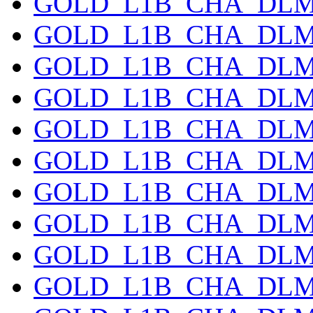
GOLD_L1B_CHA_DLM_2
GOLD_L1B_CHA_DLM_2
GOLD_L1B_CHA_DLM_2
GOLD_L1B_CHA_DLM_2
GOLD_L1B_CHA_DLM_2
GOLD_L1B_CHA_DLM_2
GOLD_L1B_CHA_DLM_2
GOLD_L1B_CHA_DLM_2
GOLD_L1B_CHA_DLM_2
GOLD_L1B_CHA_DLM_2