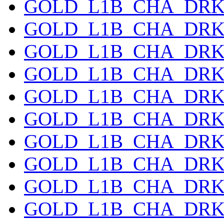
GOLD_L1B_CHA_DRK_2
GOLD_L1B_CHA_DRK_2
GOLD_L1B_CHA_DRK_2
GOLD_L1B_CHA_DRK_2
GOLD_L1B_CHA_DRK_2
GOLD_L1B_CHA_DRK_2
GOLD_L1B_CHA_DRK_2
GOLD_L1B_CHA_DRK_2
GOLD_L1B_CHA_DRK_2
GOLD_L1B_CHA_DRK_2