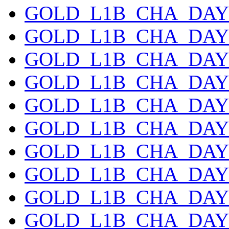
GOLD_L1B_CHA_DAY_2
GOLD_L1B_CHA_DAY_2
GOLD_L1B_CHA_DAY_2
GOLD_L1B_CHA_DAY_2
GOLD_L1B_CHA_DAY_2
GOLD_L1B_CHA_DAY_2
GOLD_L1B_CHA_DAY_2
GOLD_L1B_CHA_DAY_2
GOLD_L1B_CHA_DAY_2
GOLD_L1B_CHA_DAY_2