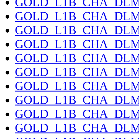
GOLD_L1B_CHA_DLM_2
GOLD_L1B_CHA_DLM_2
GOLD_L1B_CHA_DLM_2
GOLD_L1B_CHA_DLM_2
GOLD_L1B_CHA_DLM_2
GOLD_L1B_CHA_DLM_2
GOLD_L1B_CHA_DLM_2
GOLD_L1B_CHA_DLM_2
GOLD_L1B_CHA_DLM_2
GOLD_L1B_CHA_DLM_2