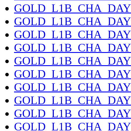
GOLD_L1B_CHA_DAY_2
GOLD_L1B_CHA_DAY_2
GOLD_L1B_CHA_DAY_2
GOLD_L1B_CHA_DAY_2
GOLD_L1B_CHA_DAY_2
GOLD_L1B_CHA_DAY_2
GOLD_L1B_CHA_DAY_2
GOLD_L1B_CHA_DAY_2
GOLD_L1B_CHA_DAY_2
GOLD_L1B_CHA_DAY_2