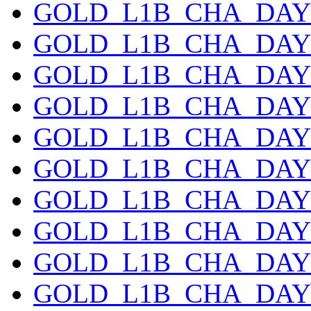
GOLD_L1B_CHA_DAY_2
GOLD_L1B_CHA_DAY_2
GOLD_L1B_CHA_DAY_2
GOLD_L1B_CHA_DAY_2
GOLD_L1B_CHA_DAY_2
GOLD_L1B_CHA_DAY_2
GOLD_L1B_CHA_DAY_2
GOLD_L1B_CHA_DAY_2
GOLD_L1B_CHA_DAY_2
GOLD_L1B_CHA_DAY_2