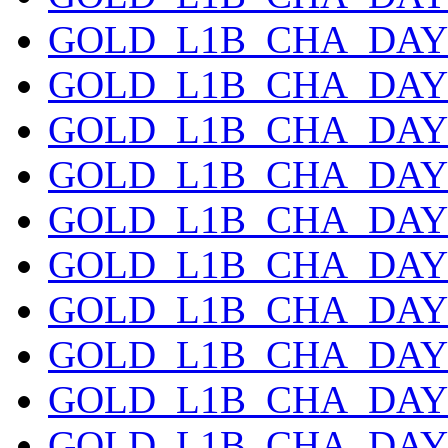
GOLD_L1B_CHA_DAY_2
GOLD_L1B_CHA_DAY_2
GOLD_L1B_CHA_DAY_2
GOLD_L1B_CHA_DAY_2
GOLD_L1B_CHA_DAY_2
GOLD_L1B_CHA_DAY_2
GOLD_L1B_CHA_DAY_2
GOLD_L1B_CHA_DAY_2
GOLD_L1B_CHA_DAY_2
GOLD_L1B_CHA_DAY_2