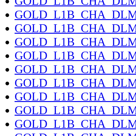
GOLD_L1B_CHA_DLM_2
GOLD_L1B_CHA_DLM_2
GOLD_L1B_CHA_DLM_2
GOLD_L1B_CHA_DLM_2
GOLD_L1B_CHA_DLM_2
GOLD_L1B_CHA_DLM_2
GOLD_L1B_CHA_DLM_2
GOLD_L1B_CHA_DLM_2
GOLD_L1B_CHA_DLM_2
GOLD_L1B_CHA_DLM_2