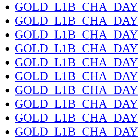
GOLD_L1B_CHA_DAY_2
GOLD_L1B_CHA_DAY_2
GOLD_L1B_CHA_DAY_2
GOLD_L1B_CHA_DAY_2
GOLD_L1B_CHA_DAY_2
GOLD_L1B_CHA_DAY_2
GOLD_L1B_CHA_DAY_2
GOLD_L1B_CHA_DAY_2
GOLD_L1B_CHA_DAY_2
GOLD_L1B_CHA_DAY_2