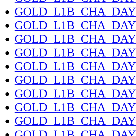
GOLD_L1B_CHA_DAY_2
GOLD_L1B_CHA_DAY_2
GOLD_L1B_CHA_DAY_2
GOLD_L1B_CHA_DAY_2
GOLD_L1B_CHA_DAY_2
GOLD_L1B_CHA_DAY_2
GOLD_L1B_CHA_DAY_2
GOLD_L1B_CHA_DAY_2
GOLD_L1B_CHA_DAY_2
GOLD_L1B_CHA_DAY_2