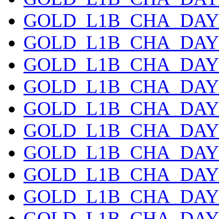
GOLD_L1B_CHA_DAY_2
GOLD_L1B_CHA_DAY_2
GOLD_L1B_CHA_DAY_2
GOLD_L1B_CHA_DAY_2
GOLD_L1B_CHA_DAY_2
GOLD_L1B_CHA_DAY_2
GOLD_L1B_CHA_DAY_2
GOLD_L1B_CHA_DAY_2
GOLD_L1B_CHA_DAY_2
GOLD_L1B_CHA_DAY_2