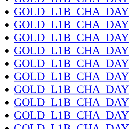
GOLD_L1B_CHA_DAY_2
GOLD_L1B_CHA_DAY_2
GOLD_L1B_CHA_DAY_2
GOLD_L1B_CHA_DAY_2
GOLD_L1B_CHA_DAY_2
GOLD_L1B_CHA_DAY_2
GOLD_L1B_CHA_DAY_2
GOLD_L1B_CHA_DAY_2
GOLD_L1B_CHA_DAY_2
GOLD_L1B_CHA_DAY_2