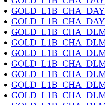
GOLD_L1B_CHA_DAY_2
GOLD_L1B_CHA_DAY_2
GOLD_L1B_CHA_DAY_2
GOLD_L1B_CHA_DLM_2
GOLD_L1B_CHA_DLM_2
GOLD_L1B_CHA_DLM_2
GOLD_L1B_CHA_DLM_2
GOLD_L1B_CHA_DLM_2
GOLD_L1B_CHA_DLM_2
GOLD_L1B_CHA_DLM_2