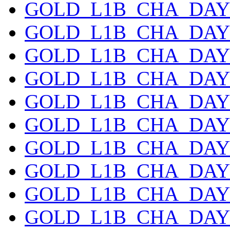
GOLD_L1B_CHA_DAY_2
GOLD_L1B_CHA_DAY_2
GOLD_L1B_CHA_DAY_2
GOLD_L1B_CHA_DAY_2
GOLD_L1B_CHA_DAY_2
GOLD_L1B_CHA_DAY_2
GOLD_L1B_CHA_DAY_2
GOLD_L1B_CHA_DAY_2
GOLD_L1B_CHA_DAY_2
GOLD_L1B_CHA_DAY_2