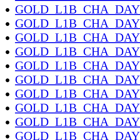
GOLD_L1B_CHA_DAY_2
GOLD_L1B_CHA_DAY_2
GOLD_L1B_CHA_DAY_2
GOLD_L1B_CHA_DAY_2
GOLD_L1B_CHA_DAY_2
GOLD_L1B_CHA_DAY_2
GOLD_L1B_CHA_DAY_2
GOLD_L1B_CHA_DAY_2
GOLD_L1B_CHA_DAY_2
GOLD_L1B_CHA_DAY_2