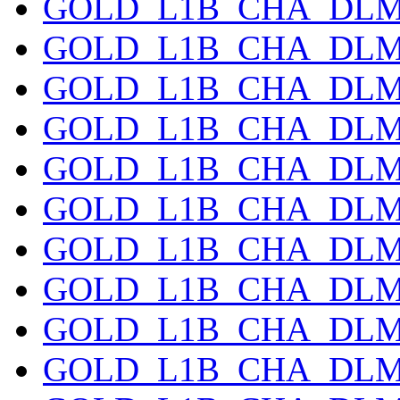
GOLD_L1B_CHA_DLM_2
GOLD_L1B_CHA_DLM_2
GOLD_L1B_CHA_DLM_2
GOLD_L1B_CHA_DLM_2
GOLD_L1B_CHA_DLM_2
GOLD_L1B_CHA_DLM_2
GOLD_L1B_CHA_DLM_2
GOLD_L1B_CHA_DLM_2
GOLD_L1B_CHA_DLM_2
GOLD_L1B_CHA_DLM_2