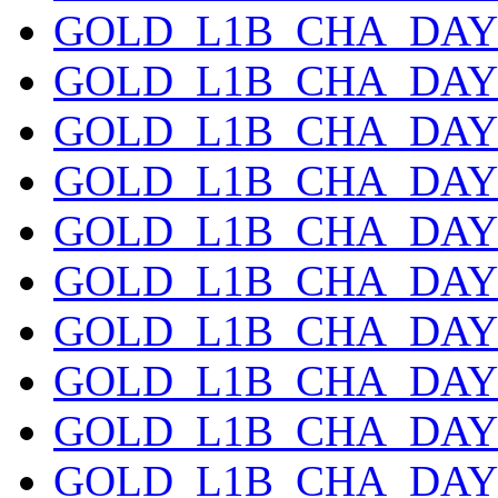
GOLD_L1B_CHA_DAY_2
GOLD_L1B_CHA_DAY_2
GOLD_L1B_CHA_DAY_2
GOLD_L1B_CHA_DAY_2
GOLD_L1B_CHA_DAY_2
GOLD_L1B_CHA_DAY_2
GOLD_L1B_CHA_DAY_2
GOLD_L1B_CHA_DAY_2
GOLD_L1B_CHA_DAY_2
GOLD_L1B_CHA_DAY_2