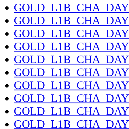
GOLD_L1B_CHA_DAY_2
GOLD_L1B_CHA_DAY_2
GOLD_L1B_CHA_DAY_2
GOLD_L1B_CHA_DAY_2
GOLD_L1B_CHA_DAY_2
GOLD_L1B_CHA_DAY_2
GOLD_L1B_CHA_DAY_2
GOLD_L1B_CHA_DAY_2
GOLD_L1B_CHA_DAY_2
GOLD_L1B_CHA_DAY_2