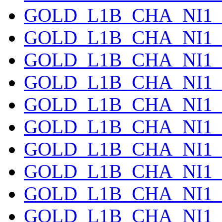
GOLD_L1B_CHA_NI1_20
GOLD_L1B_CHA_NI1_20
GOLD_L1B_CHA_NI1_20
GOLD_L1B_CHA_NI1_20
GOLD_L1B_CHA_NI1_20
GOLD_L1B_CHA_NI1_20
GOLD_L1B_CHA_NI1_20
GOLD_L1B_CHA_NI1_20
GOLD_L1B_CHA_NI1_20
GOLD_L1B_CHA_NI1_20