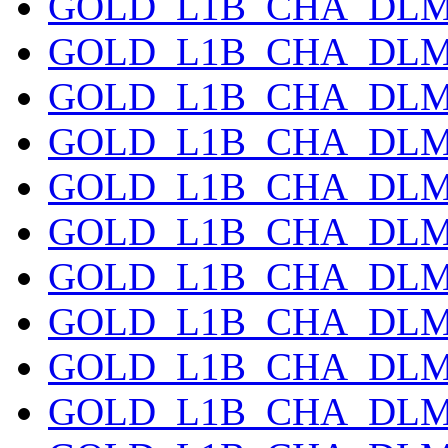
GOLD_L1B_CHA_DLM_2
GOLD_L1B_CHA_DLM_2
GOLD_L1B_CHA_DLM_2
GOLD_L1B_CHA_DLM_2
GOLD_L1B_CHA_DLM_2
GOLD_L1B_CHA_DLM_2
GOLD_L1B_CHA_DLM_2
GOLD_L1B_CHA_DLM_2
GOLD_L1B_CHA_DLM_2
GOLD_L1B_CHA_DLM_2