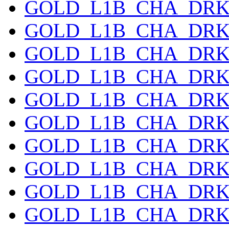
GOLD_L1B_CHA_DRK_2
GOLD_L1B_CHA_DRK_2
GOLD_L1B_CHA_DRK_2
GOLD_L1B_CHA_DRK_2
GOLD_L1B_CHA_DRK_2
GOLD_L1B_CHA_DRK_2
GOLD_L1B_CHA_DRK_2
GOLD_L1B_CHA_DRK_2
GOLD_L1B_CHA_DRK_2
GOLD_L1B_CHA_DRK_2