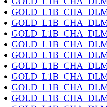
GOLD_L1B_CHA_DLM_2
GOLD_L1B_CHA_DLM_2
GOLD_L1B_CHA_DLM_2
GOLD_L1B_CHA_DLM_2
GOLD_L1B_CHA_DLM_2
GOLD_L1B_CHA_DLM_2
GOLD_L1B_CHA_DLM_2
GOLD_L1B_CHA_DLM_2
GOLD_L1B_CHA_DLM_2
GOLD_L1B_CHA_DLM_2