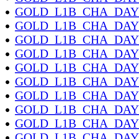
GOLD_L1B_CHA_DAY_2
GOLD_L1B_CHA_DAY_2
GOLD_L1B_CHA_DAY_2
GOLD_L1B_CHA_DAY_2
GOLD_L1B_CHA_DAY_2
GOLD_L1B_CHA_DAY_2
GOLD_L1B_CHA_DAY_2
GOLD_L1B_CHA_DAY_2
GOLD_L1B_CHA_DAY_2
GOLD_L1B_CHA_DAY_2