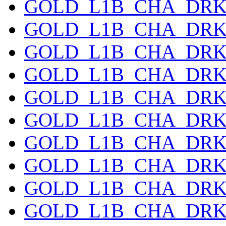
GOLD_L1B_CHA_DRK_2
GOLD_L1B_CHA_DRK_2
GOLD_L1B_CHA_DRK_2
GOLD_L1B_CHA_DRK_2
GOLD_L1B_CHA_DRK_2
GOLD_L1B_CHA_DRK_2
GOLD_L1B_CHA_DRK_2
GOLD_L1B_CHA_DRK_2
GOLD_L1B_CHA_DRK_2
GOLD_L1B_CHA_DRK_2