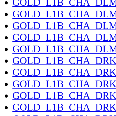
GOLD_L1B_CHA_DLM_2
GOLD_L1B_CHA_DLM_2
GOLD_L1B_CHA_DLM_2
GOLD_L1B_CHA_DLM_2
GOLD_L1B_CHA_DLM_2
GOLD_L1B_CHA_DRK_2
GOLD_L1B_CHA_DRK_2
GOLD_L1B_CHA_DRK_2
GOLD_L1B_CHA_DRK_2
GOLD_L1B_CHA_DRK_2