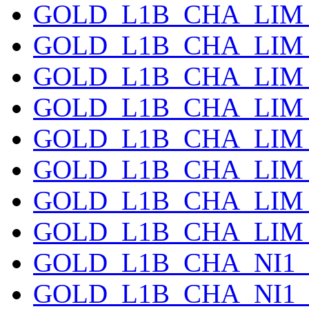
GOLD_L1B_CHA_LIM_20
GOLD_L1B_CHA_LIM_20
GOLD_L1B_CHA_LIM_20
GOLD_L1B_CHA_LIM_20
GOLD_L1B_CHA_LIM_20
GOLD_L1B_CHA_LIM_20
GOLD_L1B_CHA_LIM_20
GOLD_L1B_CHA_LIM_20
GOLD_L1B_CHA_NI1_20
GOLD_L1B_CHA_NI1_20