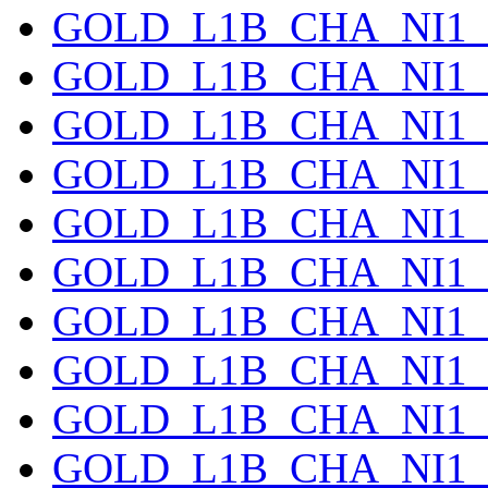
GOLD_L1B_CHA_NI1_20
GOLD_L1B_CHA_NI1_20
GOLD_L1B_CHA_NI1_20
GOLD_L1B_CHA_NI1_20
GOLD_L1B_CHA_NI1_20
GOLD_L1B_CHA_NI1_20
GOLD_L1B_CHA_NI1_20
GOLD_L1B_CHA_NI1_20
GOLD_L1B_CHA_NI1_20
GOLD_L1B_CHA_NI1_20