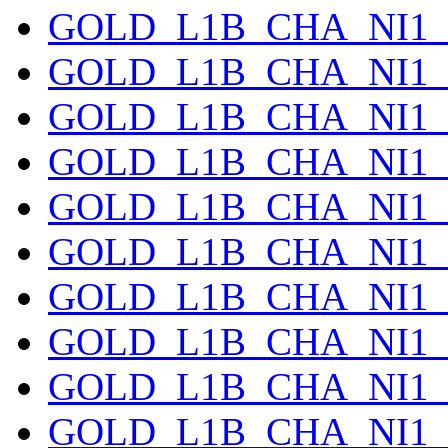
GOLD_L1B_CHA_NI1_20
GOLD_L1B_CHA_NI1_20
GOLD_L1B_CHA_NI1_20
GOLD_L1B_CHA_NI1_20
GOLD_L1B_CHA_NI1_20
GOLD_L1B_CHA_NI1_20
GOLD_L1B_CHA_NI1_20
GOLD_L1B_CHA_NI1_20
GOLD_L1B_CHA_NI1_20
GOLD_L1B_CHA_NI1_20