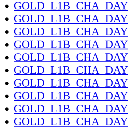
GOLD_L1B_CHA_DAY_2
GOLD_L1B_CHA_DAY_2
GOLD_L1B_CHA_DAY_2
GOLD_L1B_CHA_DAY_2
GOLD_L1B_CHA_DAY_2
GOLD_L1B_CHA_DAY_2
GOLD_L1B_CHA_DAY_2
GOLD_L1B_CHA_DAY_2
GOLD_L1B_CHA_DAY_2
GOLD_L1B_CHA_DAY_2