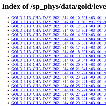
Index of /sp_phys/data/gold/lev
GOLD_L1B_CHA_DAY_2021_314_06_10_301_v03_r01_c0
GOLD_L1B_CHA_DAY_2021_314_06_11_301_v03_r01_c0
GOLD_L1B_CHA_DAY_2021_314_06_12_301_v03_r01_c0
GOLD_L1B_CHA_DAY_2021_314_06_13_301_v03_r01_c0
GOLD_L1B_CHA_DAY_2021_314_06_14_301_v03_r01_c0
GOLD_L1B_CHA_DAY_2021_314_06_15_301_v03_r01_c0
GOLD_L1B_CHA_DAY_2021_314_06_16_301_v03_r01_c0
GOLD_L1B_CHA_DAY_2021_314_06_17_301_v03_r01_c0
GOLD_L1B_CHA_DAY_2021_314_06_18_301_v03_r01_c0
GOLD_L1B_CHA_DAY_2021_314_06_19_301_v03_r01_c0
GOLD_L1B_CHA_DAY_2021_314_06_19_341_v03_r01_c0
GOLD_L1B_CHA_DAY_2021_314_06_20_341_v03_r01_c0
GOLD_L1B_CHA_DAY_2021_314_06_21_341_v03_r01_c0
GOLD_L1B_CHA_DAY_2021_314_06_22_221_v03_r01_c0
GOLD_L1B_CHA_DAY_2021_314_06_23_221_v03_r01_c0
GOLD_L1B_CHA_DAY_2021_314_06_24_221_v03_r01_c0
GOLD_L1B_CHA_DAY_2021_314_06_25_221_v03_r01_c0
GOLD_L1B_CHA_DAY_2021_314_06_26_221_v03_r01_c0
GOLD_L1B_CHA_DAY_2021_314_06_27_221_v03_r01_c0
GOLD_L1B_CHA_DAY_2021_314_06_28_221_v03_r01_c0
GOLD_L1B_CHA_DAY_2021_314_06_29_221_v03_r01_c0