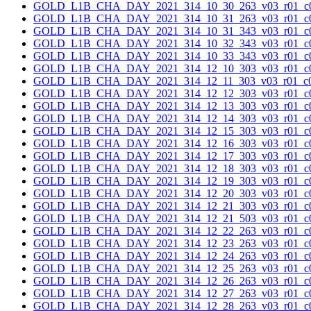
GOLD_L1B_CHA_DAY_2021_314_10_30_263_v03_r01_c0
GOLD_L1B_CHA_DAY_2021_314_10_31_263_v03_r01_c0
GOLD_L1B_CHA_DAY_2021_314_10_31_343_v03_r01_c0
GOLD_L1B_CHA_DAY_2021_314_10_32_343_v03_r01_c0
GOLD_L1B_CHA_DAY_2021_314_10_33_343_v03_r01_c0
GOLD_L1B_CHA_DAY_2021_314_12_10_303_v03_r01_c0
GOLD_L1B_CHA_DAY_2021_314_12_11_303_v03_r01_c0
GOLD_L1B_CHA_DAY_2021_314_12_12_303_v03_r01_c0
GOLD_L1B_CHA_DAY_2021_314_12_13_303_v03_r01_c0
GOLD_L1B_CHA_DAY_2021_314_12_14_303_v03_r01_c0
GOLD_L1B_CHA_DAY_2021_314_12_15_303_v03_r01_c0
GOLD_L1B_CHA_DAY_2021_314_12_16_303_v03_r01_c0
GOLD_L1B_CHA_DAY_2021_314_12_17_303_v03_r01_c0
GOLD_L1B_CHA_DAY_2021_314_12_18_303_v03_r01_c0
GOLD_L1B_CHA_DAY_2021_314_12_19_303_v03_r01_c0
GOLD_L1B_CHA_DAY_2021_314_12_20_303_v03_r01_c0
GOLD_L1B_CHA_DAY_2021_314_12_21_303_v03_r01_c0
GOLD_L1B_CHA_DAY_2021_314_12_21_503_v03_r01_c0
GOLD_L1B_CHA_DAY_2021_314_12_22_263_v03_r01_c0
GOLD_L1B_CHA_DAY_2021_314_12_23_263_v03_r01_c0
GOLD_L1B_CHA_DAY_2021_314_12_24_263_v03_r01_c0
GOLD_L1B_CHA_DAY_2021_314_12_25_263_v03_r01_c0
GOLD_L1B_CHA_DAY_2021_314_12_26_263_v03_r01_c0
GOLD_L1B_CHA_DAY_2021_314_12_27_263_v03_r01_c0
GOLD_L1B_CHA_DAY_2021_314_12_28_263_v03_r01_c0