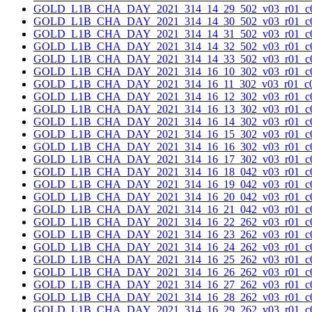
GOLD_L1B_CHA_DAY_2021_314_14_29_502_v03_r01_c0
GOLD_L1B_CHA_DAY_2021_314_14_30_502_v03_r01_c0
GOLD_L1B_CHA_DAY_2021_314_14_31_502_v03_r01_c0
GOLD_L1B_CHA_DAY_2021_314_14_32_502_v03_r01_c0
GOLD_L1B_CHA_DAY_2021_314_14_33_502_v03_r01_c0
GOLD_L1B_CHA_DAY_2021_314_16_10_302_v03_r01_c0
GOLD_L1B_CHA_DAY_2021_314_16_11_302_v03_r01_c0
GOLD_L1B_CHA_DAY_2021_314_16_12_302_v03_r01_c0
GOLD_L1B_CHA_DAY_2021_314_16_13_302_v03_r01_c0
GOLD_L1B_CHA_DAY_2021_314_16_14_302_v03_r01_c0
GOLD_L1B_CHA_DAY_2021_314_16_15_302_v03_r01_c0
GOLD_L1B_CHA_DAY_2021_314_16_16_302_v03_r01_c0
GOLD_L1B_CHA_DAY_2021_314_16_17_302_v03_r01_c0
GOLD_L1B_CHA_DAY_2021_314_16_18_042_v03_r01_c0
GOLD_L1B_CHA_DAY_2021_314_16_19_042_v03_r01_c0
GOLD_L1B_CHA_DAY_2021_314_16_20_042_v03_r01_c0
GOLD_L1B_CHA_DAY_2021_314_16_21_042_v03_r01_c0
GOLD_L1B_CHA_DAY_2021_314_16_22_262_v03_r01_c0
GOLD_L1B_CHA_DAY_2021_314_16_23_262_v03_r01_c0
GOLD_L1B_CHA_DAY_2021_314_16_24_262_v03_r01_c0
GOLD_L1B_CHA_DAY_2021_314_16_25_262_v03_r01_c0
GOLD_L1B_CHA_DAY_2021_314_16_26_262_v03_r01_c0
GOLD_L1B_CHA_DAY_2021_314_16_27_262_v03_r01_c0
GOLD_L1B_CHA_DAY_2021_314_16_28_262_v03_r01_c0
GOLD_L1B_CHA_DAY_2021_314_16_29_262_v03_r01_c0