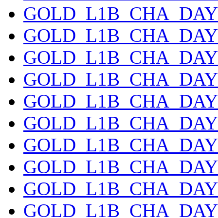
GOLD_L1B_CHA_DAY_2
GOLD_L1B_CHA_DAY_2
GOLD_L1B_CHA_DAY_2
GOLD_L1B_CHA_DAY_2
GOLD_L1B_CHA_DAY_2
GOLD_L1B_CHA_DAY_2
GOLD_L1B_CHA_DAY_2
GOLD_L1B_CHA_DAY_2
GOLD_L1B_CHA_DAY_2
GOLD_L1B_CHA_DAY_2