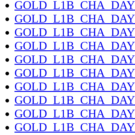
GOLD_L1B_CHA_DAY_2
GOLD_L1B_CHA_DAY_2
GOLD_L1B_CHA_DAY_2
GOLD_L1B_CHA_DAY_2
GOLD_L1B_CHA_DAY_2
GOLD_L1B_CHA_DAY_2
GOLD_L1B_CHA_DAY_2
GOLD_L1B_CHA_DAY_2
GOLD_L1B_CHA_DAY_2
GOLD_L1B_CHA_DAY_2