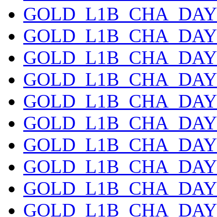
GOLD_L1B_CHA_DAY_2
GOLD_L1B_CHA_DAY_2
GOLD_L1B_CHA_DAY_2
GOLD_L1B_CHA_DAY_2
GOLD_L1B_CHA_DAY_2
GOLD_L1B_CHA_DAY_2
GOLD_L1B_CHA_DAY_2
GOLD_L1B_CHA_DAY_2
GOLD_L1B_CHA_DAY_2
GOLD_L1B_CHA_DAY_2