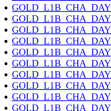
GOLD_L1B_CHA_DAY_2
GOLD_L1B_CHA_DAY_2
GOLD_L1B_CHA_DAY_2
GOLD_L1B_CHA_DAY_2
GOLD_L1B_CHA_DAY_2
GOLD_L1B_CHA_DAY_2
GOLD_L1B_CHA_DAY_2
GOLD_L1B_CHA_DAY_2
GOLD_L1B_CHA_DAY_2
GOLD_L1B_CHA_DAY_2