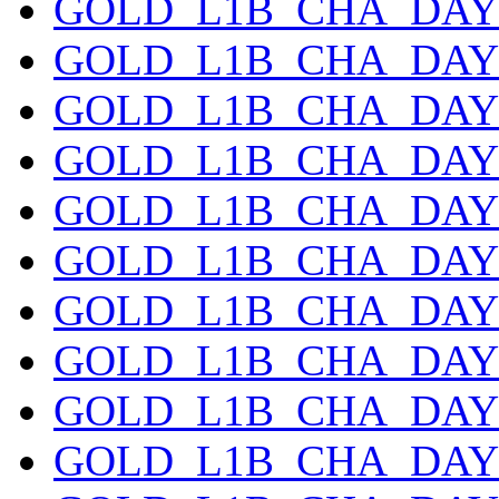
GOLD_L1B_CHA_DAY_2
GOLD_L1B_CHA_DAY_2
GOLD_L1B_CHA_DAY_2
GOLD_L1B_CHA_DAY_2
GOLD_L1B_CHA_DAY_2
GOLD_L1B_CHA_DAY_2
GOLD_L1B_CHA_DAY_2
GOLD_L1B_CHA_DAY_2
GOLD_L1B_CHA_DAY_2
GOLD_L1B_CHA_DAY_2