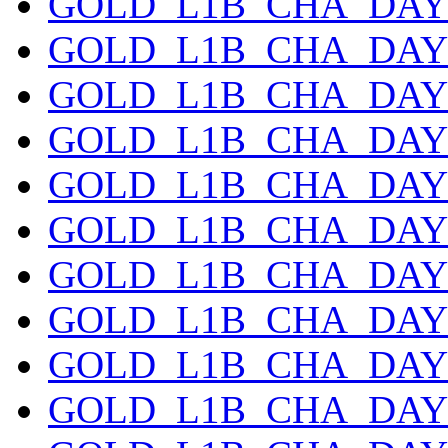
GOLD_L1B_CHA_DAY_2
GOLD_L1B_CHA_DAY_2
GOLD_L1B_CHA_DAY_2
GOLD_L1B_CHA_DAY_2
GOLD_L1B_CHA_DAY_2
GOLD_L1B_CHA_DAY_2
GOLD_L1B_CHA_DAY_2
GOLD_L1B_CHA_DAY_2
GOLD_L1B_CHA_DAY_2
GOLD_L1B_CHA_DAY_2