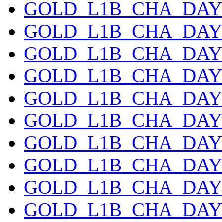
GOLD_L1B_CHA_DAY_2
GOLD_L1B_CHA_DAY_2
GOLD_L1B_CHA_DAY_2
GOLD_L1B_CHA_DAY_2
GOLD_L1B_CHA_DAY_2
GOLD_L1B_CHA_DAY_2
GOLD_L1B_CHA_DAY_2
GOLD_L1B_CHA_DAY_2
GOLD_L1B_CHA_DAY_2
GOLD_L1B_CHA_DAY_2