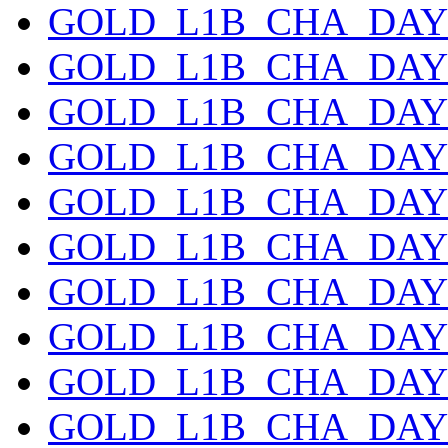
GOLD_L1B_CHA_DAY_2
GOLD_L1B_CHA_DAY_2
GOLD_L1B_CHA_DAY_2
GOLD_L1B_CHA_DAY_2
GOLD_L1B_CHA_DAY_2
GOLD_L1B_CHA_DAY_2
GOLD_L1B_CHA_DAY_2
GOLD_L1B_CHA_DAY_2
GOLD_L1B_CHA_DAY_2
GOLD_L1B_CHA_DAY_2