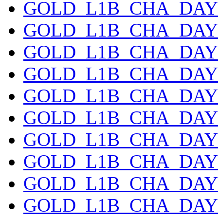
GOLD_L1B_CHA_DAY_2
GOLD_L1B_CHA_DAY_2
GOLD_L1B_CHA_DAY_2
GOLD_L1B_CHA_DAY_2
GOLD_L1B_CHA_DAY_2
GOLD_L1B_CHA_DAY_2
GOLD_L1B_CHA_DAY_2
GOLD_L1B_CHA_DAY_2
GOLD_L1B_CHA_DAY_2
GOLD_L1B_CHA_DAY_2