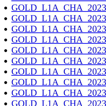
GOLD_L1A_CHA_2023_
GOLD_L1A_CHA_2023_
GOLD_L1A_CHA_2023_
GOLD_L1A_CHA_2023_
GOLD_L1A_CHA_2023_
GOLD_L1A_CHA_2023_
GOLD_L1A_CHA_2023_
GOLD_L1A_CHA_2023_
GOLD_L1A_CHA_2023_
GOLD_L1A_CHA_2023_