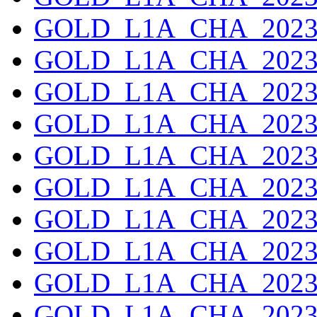
GOLD_L1A_CHA_2023_
GOLD_L1A_CHA_2023_
GOLD_L1A_CHA_2023_
GOLD_L1A_CHA_2023_
GOLD_L1A_CHA_2023_
GOLD_L1A_CHA_2023_
GOLD_L1A_CHA_2023_
GOLD_L1A_CHA_2023_
GOLD_L1A_CHA_2023_
GOLD_L1A_CHA_2023_