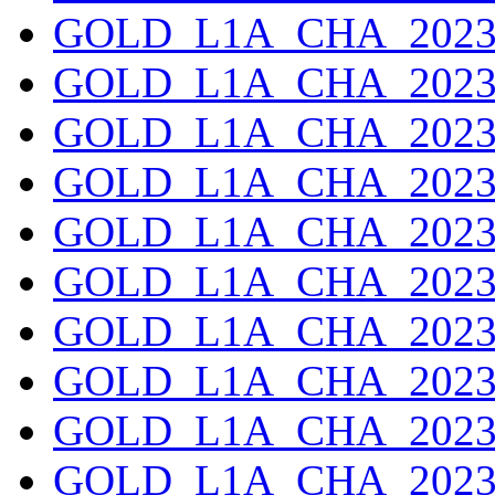
GOLD_L1A_CHA_2023_
GOLD_L1A_CHA_2023_
GOLD_L1A_CHA_2023_
GOLD_L1A_CHA_2023_
GOLD_L1A_CHA_2023_
GOLD_L1A_CHA_2023_
GOLD_L1A_CHA_2023_
GOLD_L1A_CHA_2023_
GOLD_L1A_CHA_2023_
GOLD_L1A_CHA_2023_