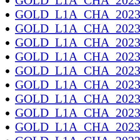
GOLD_L1A_CHA_2023_
GOLD_L1A_CHA_2023_
GOLD_L1A_CHA_2023_
GOLD_L1A_CHA_2023_
GOLD_L1A_CHA_2023_
GOLD_L1A_CHA_2023_
GOLD_L1A_CHA_2023_
GOLD_L1A_CHA_2023_
GOLD_L1A_CHA_2023_
GOLD_L1A_CHA_2023_