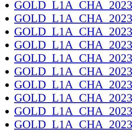
GOLD_L1A_CHA_2023_
GOLD_L1A_CHA_2023_
GOLD_L1A_CHA_2023_
GOLD_L1A_CHA_2023_
GOLD_L1A_CHA_2023_
GOLD_L1A_CHA_2023_
GOLD_L1A_CHA_2023_
GOLD_L1A_CHA_2023_
GOLD_L1A_CHA_2023_
GOLD_L1A_CHA_2023_