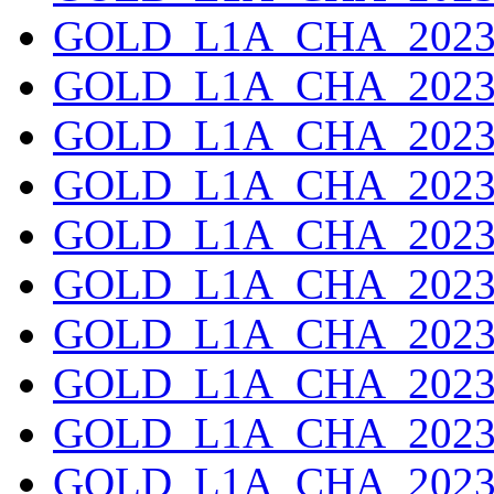
GOLD_L1A_CHA_2023_
GOLD_L1A_CHA_2023_
GOLD_L1A_CHA_2023_
GOLD_L1A_CHA_2023_
GOLD_L1A_CHA_2023_
GOLD_L1A_CHA_2023_
GOLD_L1A_CHA_2023_
GOLD_L1A_CHA_2023_
GOLD_L1A_CHA_2023_
GOLD_L1A_CHA_2023_