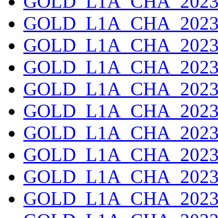
GOLD_L1A_CHA_2023_
GOLD_L1A_CHA_2023_
GOLD_L1A_CHA_2023_
GOLD_L1A_CHA_2023_
GOLD_L1A_CHA_2023_
GOLD_L1A_CHA_2023_
GOLD_L1A_CHA_2023_
GOLD_L1A_CHA_2023_
GOLD_L1A_CHA_2023_
GOLD_L1A_CHA_2023_