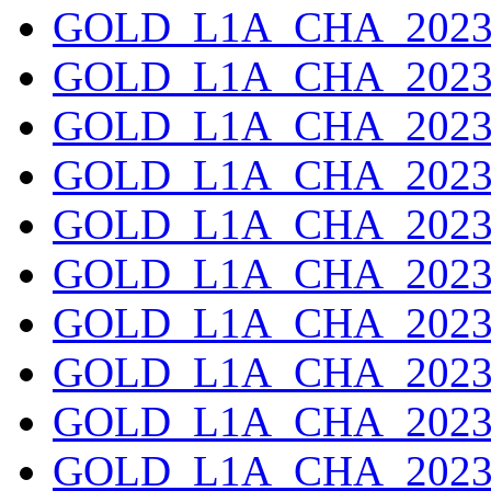
GOLD_L1A_CHA_2023_
GOLD_L1A_CHA_2023_
GOLD_L1A_CHA_2023_
GOLD_L1A_CHA_2023_
GOLD_L1A_CHA_2023_
GOLD_L1A_CHA_2023_
GOLD_L1A_CHA_2023_
GOLD_L1A_CHA_2023_
GOLD_L1A_CHA_2023_
GOLD_L1A_CHA_2023_