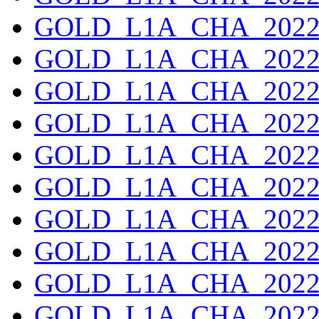
GOLD_L1A_CHA_2022_
GOLD_L1A_CHA_2022_
GOLD_L1A_CHA_2022_
GOLD_L1A_CHA_2022_
GOLD_L1A_CHA_2022_
GOLD_L1A_CHA_2022_
GOLD_L1A_CHA_2022_
GOLD_L1A_CHA_2022_
GOLD_L1A_CHA_2022_
GOLD_L1A_CHA_2022_