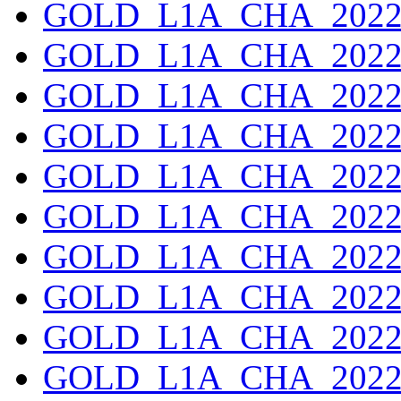
GOLD_L1A_CHA_2022_
GOLD_L1A_CHA_2022_
GOLD_L1A_CHA_2022_
GOLD_L1A_CHA_2022_
GOLD_L1A_CHA_2022_
GOLD_L1A_CHA_2022_
GOLD_L1A_CHA_2022_
GOLD_L1A_CHA_2022_
GOLD_L1A_CHA_2022_
GOLD_L1A_CHA_2022_