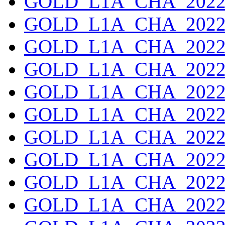
GOLD_L1A_CHA_2022_
GOLD_L1A_CHA_2022_
GOLD_L1A_CHA_2022_
GOLD_L1A_CHA_2022_
GOLD_L1A_CHA_2022_
GOLD_L1A_CHA_2022_
GOLD_L1A_CHA_2022_
GOLD_L1A_CHA_2022_
GOLD_L1A_CHA_2022_
GOLD_L1A_CHA_2022_