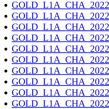
GOLD_L1A_CHA_2022_
GOLD_L1A_CHA_2022_
GOLD_L1A_CHA_2022_
GOLD_L1A_CHA_2022_
GOLD_L1A_CHA_2022_
GOLD_L1A_CHA_2022_
GOLD_L1A_CHA_2022_
GOLD_L1A_CHA_2022_
GOLD_L1A_CHA_2022_
GOLD_L1A_CHA_2022_