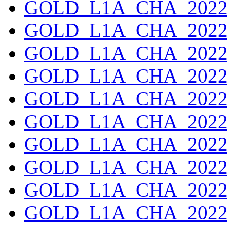
GOLD_L1A_CHA_2022_
GOLD_L1A_CHA_2022_
GOLD_L1A_CHA_2022_
GOLD_L1A_CHA_2022_
GOLD_L1A_CHA_2022_
GOLD_L1A_CHA_2022_
GOLD_L1A_CHA_2022_
GOLD_L1A_CHA_2022_
GOLD_L1A_CHA_2022_
GOLD_L1A_CHA_2022_