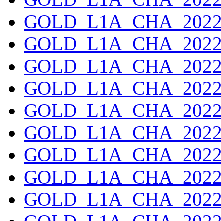
GOLD_L1A_CHA_2022_
GOLD_L1A_CHA_2022_
GOLD_L1A_CHA_2022_
GOLD_L1A_CHA_2022_
GOLD_L1A_CHA_2022_
GOLD_L1A_CHA_2022_
GOLD_L1A_CHA_2022_
GOLD_L1A_CHA_2022_
GOLD_L1A_CHA_2022_