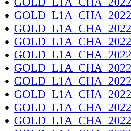
GOLD_L1A_CHA_2022_
GOLD_L1A_CHA_2022_
GOLD_L1A_CHA_2022_
GOLD_L1A_CHA_2022_
GOLD_L1A_CHA_2022_
GOLD_L1A_CHA_2022_
GOLD_L1A_CHA_2022_
GOLD_L1A_CHA_2022_
GOLD_L1A_CHA_2022_
GOLD_L1A_CHA_2022_