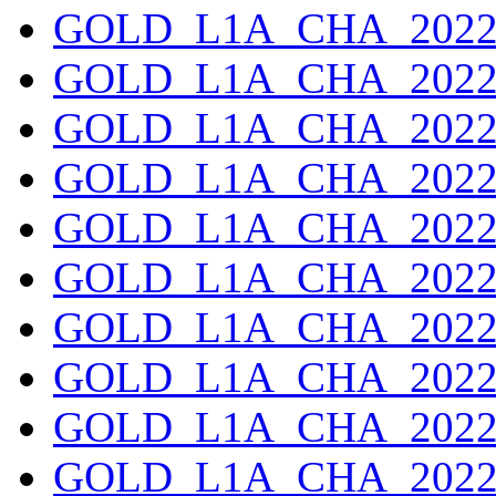
GOLD_L1A_CHA_2022_
GOLD_L1A_CHA_2022_
GOLD_L1A_CHA_2022_
GOLD_L1A_CHA_2022_
GOLD_L1A_CHA_2022_
GOLD_L1A_CHA_2022_
GOLD_L1A_CHA_2022_
GOLD_L1A_CHA_2022_
GOLD_L1A_CHA_2022_
GOLD_L1A_CHA_2022_