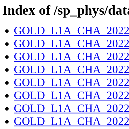
Index of /sp_phys/dat
GOLD_L1A_CHA_2022_
GOLD_L1A_CHA_2022_
GOLD_L1A_CHA_2022_
GOLD_L1A_CHA_2022_
GOLD_L1A_CHA_2022_
GOLD_L1A_CHA_2022_
GOLD_L1A_CHA_2022_
GOLD_L1A_CHA_2022_