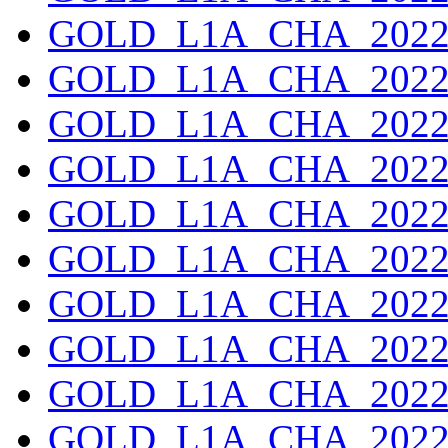
GOLD_L1A_CHA_2022_
GOLD_L1A_CHA_2022_
GOLD_L1A_CHA_2022_
GOLD_L1A_CHA_2022_
GOLD_L1A_CHA_2022_
GOLD_L1A_CHA_2022_
GOLD_L1A_CHA_2022_
GOLD_L1A_CHA_2022_
GOLD_L1A_CHA_2022_
GOLD_L1A_CHA_2022_