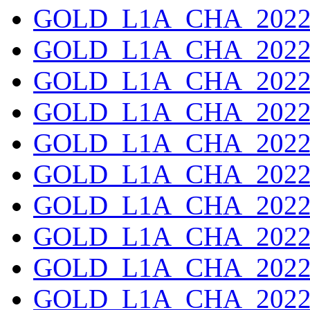
GOLD_L1A_CHA_2022_
GOLD_L1A_CHA_2022_
GOLD_L1A_CHA_2022_
GOLD_L1A_CHA_2022_
GOLD_L1A_CHA_2022_
GOLD_L1A_CHA_2022_
GOLD_L1A_CHA_2022_
GOLD_L1A_CHA_2022_
GOLD_L1A_CHA_2022_
GOLD_L1A_CHA_2022_