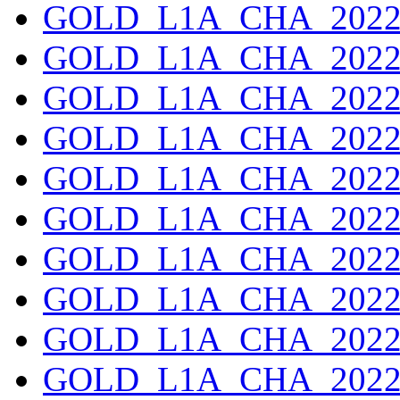
GOLD_L1A_CHA_2022_
GOLD_L1A_CHA_2022_
GOLD_L1A_CHA_2022_
GOLD_L1A_CHA_2022_
GOLD_L1A_CHA_2022_
GOLD_L1A_CHA_2022_
GOLD_L1A_CHA_2022_
GOLD_L1A_CHA_2022_
GOLD_L1A_CHA_2022_
GOLD_L1A_CHA_2022_