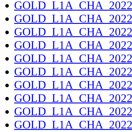
GOLD_L1A_CHA_2022_
GOLD_L1A_CHA_2022_
GOLD_L1A_CHA_2022_
GOLD_L1A_CHA_2022_
GOLD_L1A_CHA_2022_
GOLD_L1A_CHA_2022_
GOLD_L1A_CHA_2022_
GOLD_L1A_CHA_2022_
GOLD_L1A_CHA_2022_
GOLD_L1A_CHA_2022_