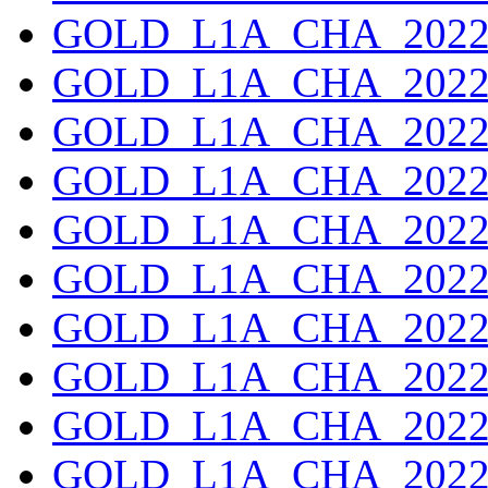
GOLD_L1A_CHA_2022_
GOLD_L1A_CHA_2022_
GOLD_L1A_CHA_2022_
GOLD_L1A_CHA_2022_
GOLD_L1A_CHA_2022_
GOLD_L1A_CHA_2022_
GOLD_L1A_CHA_2022_
GOLD_L1A_CHA_2022_
GOLD_L1A_CHA_2022_
GOLD_L1A_CHA_2022_