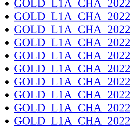
GOLD_L1A_CHA_2022_
GOLD_L1A_CHA_2022_
GOLD_L1A_CHA_2022_
GOLD_L1A_CHA_2022_
GOLD_L1A_CHA_2022_
GOLD_L1A_CHA_2022_
GOLD_L1A_CHA_2022_
GOLD_L1A_CHA_2022_
GOLD_L1A_CHA_2022_
GOLD_L1A_CHA_2022_