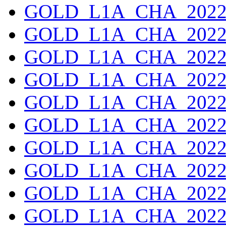
GOLD_L1A_CHA_2022_
GOLD_L1A_CHA_2022_
GOLD_L1A_CHA_2022_
GOLD_L1A_CHA_2022_
GOLD_L1A_CHA_2022_
GOLD_L1A_CHA_2022_
GOLD_L1A_CHA_2022_
GOLD_L1A_CHA_2022_
GOLD_L1A_CHA_2022_
GOLD_L1A_CHA_2022_