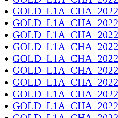
GOLD_L1A_CHA_2022_
GOLD_L1A_CHA_2022_
GOLD_L1A_CHA_2022_
GOLD_L1A_CHA_2022_
GOLD_L1A_CHA_2022_
GOLD_L1A_CHA_2022_
GOLD_L1A_CHA_2022_
GOLD_L1A_CHA_2022_
GOLD_L1A_CHA_2022_
GOLD_L1A_CHA_2022_