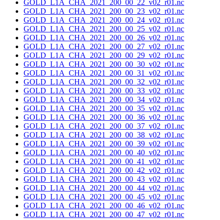
GOLD_L1A_CHA_2021_200_00_22_v02_r01.nc
GOLD_L1A_CHA_2021_200_00_23_v02_r01.nc
GOLD_L1A_CHA_2021_200_00_24_v02_r01.nc
GOLD_L1A_CHA_2021_200_00_25_v02_r01.nc
GOLD_L1A_CHA_2021_200_00_26_v02_r01.nc
GOLD_L1A_CHA_2021_200_00_27_v02_r01.nc
GOLD_L1A_CHA_2021_200_00_29_v02_r01.nc
GOLD_L1A_CHA_2021_200_00_30_v02_r01.nc
GOLD_L1A_CHA_2021_200_00_31_v02_r01.nc
GOLD_L1A_CHA_2021_200_00_32_v02_r01.nc
GOLD_L1A_CHA_2021_200_00_33_v02_r01.nc
GOLD_L1A_CHA_2021_200_00_34_v02_r01.nc
GOLD_L1A_CHA_2021_200_00_35_v02_r01.nc
GOLD_L1A_CHA_2021_200_00_36_v02_r01.nc
GOLD_L1A_CHA_2021_200_00_37_v02_r01.nc
GOLD_L1A_CHA_2021_200_00_38_v02_r01.nc
GOLD_L1A_CHA_2021_200_00_39_v02_r01.nc
GOLD_L1A_CHA_2021_200_00_40_v02_r01.nc
GOLD_L1A_CHA_2021_200_00_41_v02_r01.nc
GOLD_L1A_CHA_2021_200_00_42_v02_r01.nc
GOLD_L1A_CHA_2021_200_00_43_v02_r01.nc
GOLD_L1A_CHA_2021_200_00_44_v02_r01.nc
GOLD_L1A_CHA_2021_200_00_45_v02_r01.nc
GOLD_L1A_CHA_2021_200_00_46_v02_r01.nc
GOLD_L1A_CHA_2021_200_00_47_v02_r01.nc