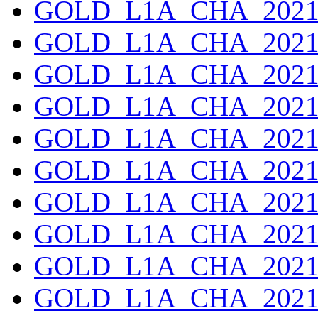
GOLD_L1A_CHA_2021_
GOLD_L1A_CHA_2021_
GOLD_L1A_CHA_2021_
GOLD_L1A_CHA_2021_
GOLD_L1A_CHA_2021_
GOLD_L1A_CHA_2021_
GOLD_L1A_CHA_2021_
GOLD_L1A_CHA_2021_
GOLD_L1A_CHA_2021_
GOLD_L1A_CHA_2021_