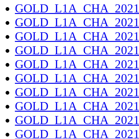
GOLD_L1A_CHA_2021_
GOLD_L1A_CHA_2021_
GOLD_L1A_CHA_2021_
GOLD_L1A_CHA_2021_
GOLD_L1A_CHA_2021_
GOLD_L1A_CHA_2021_
GOLD_L1A_CHA_2021_
GOLD_L1A_CHA_2021_
GOLD_L1A_CHA_2021_
GOLD_L1A_CHA_2021_