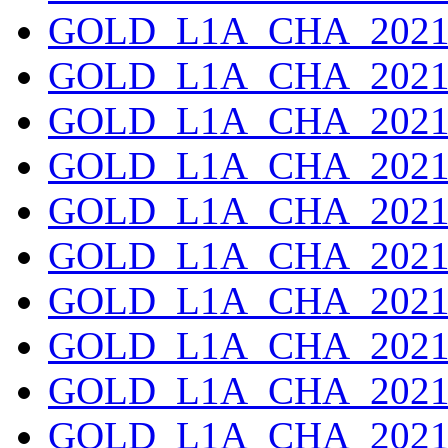
GOLD_L1A_CHA_2021_
GOLD_L1A_CHA_2021_
GOLD_L1A_CHA_2021_
GOLD_L1A_CHA_2021_
GOLD_L1A_CHA_2021_
GOLD_L1A_CHA_2021_
GOLD_L1A_CHA_2021_
GOLD_L1A_CHA_2021_
GOLD_L1A_CHA_2021_
GOLD_L1A_CHA_2021_