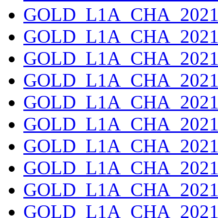
GOLD_L1A_CHA_2021_
GOLD_L1A_CHA_2021_
GOLD_L1A_CHA_2021_
GOLD_L1A_CHA_2021_
GOLD_L1A_CHA_2021_
GOLD_L1A_CHA_2021_
GOLD_L1A_CHA_2021_
GOLD_L1A_CHA_2021_
GOLD_L1A_CHA_2021_
GOLD_L1A_CHA_2021_