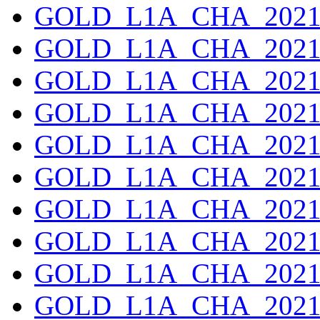
GOLD_L1A_CHA_2021_
GOLD_L1A_CHA_2021_
GOLD_L1A_CHA_2021_
GOLD_L1A_CHA_2021_
GOLD_L1A_CHA_2021_
GOLD_L1A_CHA_2021_
GOLD_L1A_CHA_2021_
GOLD_L1A_CHA_2021_
GOLD_L1A_CHA_2021_
GOLD_L1A_CHA_2021_