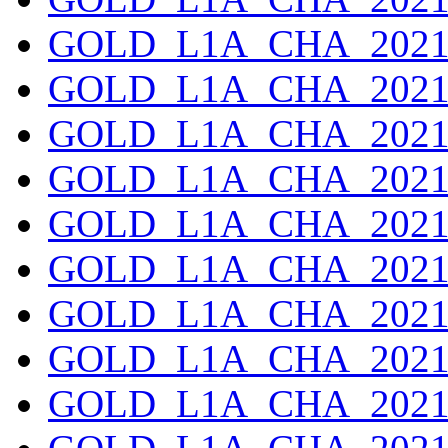
GOLD_L1A_CHA_2021_
GOLD_L1A_CHA_2021_
GOLD_L1A_CHA_2021_
GOLD_L1A_CHA_2021_
GOLD_L1A_CHA_2021_
GOLD_L1A_CHA_2021_
GOLD_L1A_CHA_2021_
GOLD_L1A_CHA_2021_
GOLD_L1A_CHA_2021_