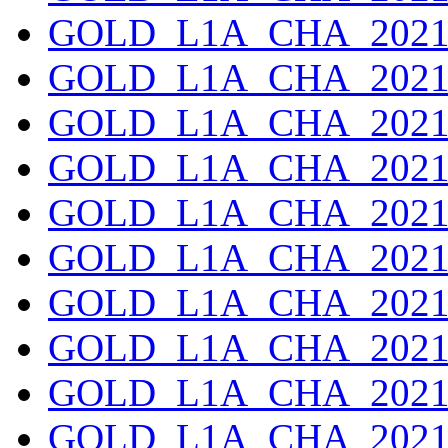
GOLD_L1A_CHA_2021_
GOLD_L1A_CHA_2021_
GOLD_L1A_CHA_2021_
GOLD_L1A_CHA_2021_
GOLD_L1A_CHA_2021_
GOLD_L1A_CHA_2021_
GOLD_L1A_CHA_2021_
GOLD_L1A_CHA_2021_
GOLD_L1A_CHA_2021_
GOLD_L1A_CHA_2021_