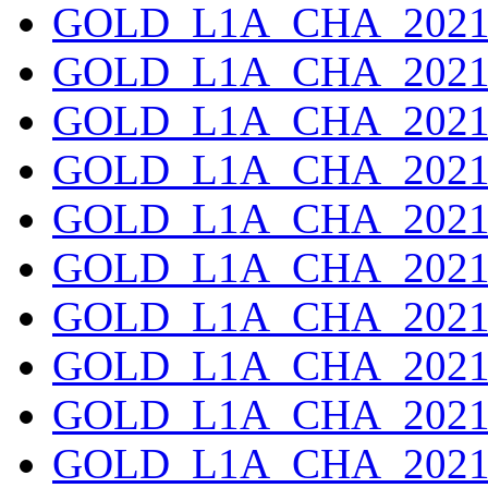
GOLD_L1A_CHA_2021_
GOLD_L1A_CHA_2021_
GOLD_L1A_CHA_2021_
GOLD_L1A_CHA_2021_
GOLD_L1A_CHA_2021_
GOLD_L1A_CHA_2021_
GOLD_L1A_CHA_2021_
GOLD_L1A_CHA_2021_
GOLD_L1A_CHA_2021_
GOLD_L1A_CHA_2021_