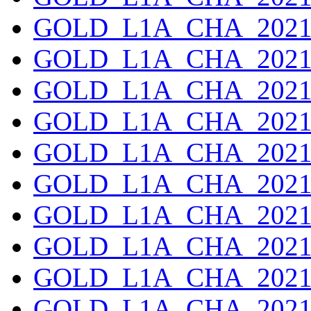
GOLD_L1A_CHA_2021_
GOLD_L1A_CHA_2021_
GOLD_L1A_CHA_2021_
GOLD_L1A_CHA_2021_
GOLD_L1A_CHA_2021_
GOLD_L1A_CHA_2021_
GOLD_L1A_CHA_2021_
GOLD_L1A_CHA_2021_
GOLD_L1A_CHA_2021_
GOLD_L1A_CHA_2021_