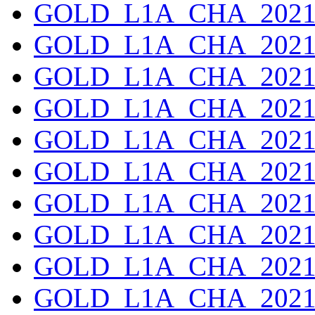
GOLD_L1A_CHA_2021_
GOLD_L1A_CHA_2021_
GOLD_L1A_CHA_2021_
GOLD_L1A_CHA_2021_
GOLD_L1A_CHA_2021_
GOLD_L1A_CHA_2021_
GOLD_L1A_CHA_2021_
GOLD_L1A_CHA_2021_
GOLD_L1A_CHA_2021_
GOLD_L1A_CHA_2021_