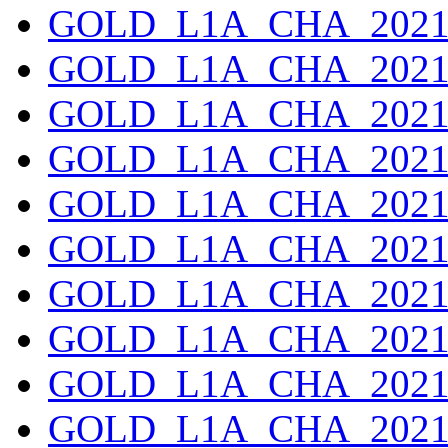
GOLD_L1A_CHA_2021_
GOLD_L1A_CHA_2021_
GOLD_L1A_CHA_2021_
GOLD_L1A_CHA_2021_
GOLD_L1A_CHA_2021_
GOLD_L1A_CHA_2021_
GOLD_L1A_CHA_2021_
GOLD_L1A_CHA_2021_
GOLD_L1A_CHA_2021_
GOLD_L1A_CHA_2021_