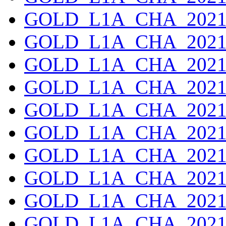
GOLD_L1A_CHA_2021_
GOLD_L1A_CHA_2021_
GOLD_L1A_CHA_2021_
GOLD_L1A_CHA_2021_
GOLD_L1A_CHA_2021_
GOLD_L1A_CHA_2021_
GOLD_L1A_CHA_2021_
GOLD_L1A_CHA_2021_
GOLD_L1A_CHA_2021_
GOLD_L1A_CHA_2021_