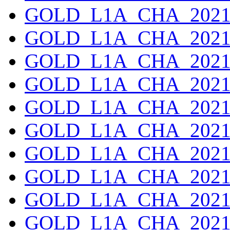
GOLD_L1A_CHA_2021_
GOLD_L1A_CHA_2021_
GOLD_L1A_CHA_2021_
GOLD_L1A_CHA_2021_
GOLD_L1A_CHA_2021_
GOLD_L1A_CHA_2021_
GOLD_L1A_CHA_2021_
GOLD_L1A_CHA_2021_
GOLD_L1A_CHA_2021_
GOLD_L1A_CHA_2021_