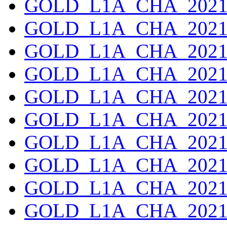
GOLD_L1A_CHA_2021_
GOLD_L1A_CHA_2021_
GOLD_L1A_CHA_2021_
GOLD_L1A_CHA_2021_
GOLD_L1A_CHA_2021_
GOLD_L1A_CHA_2021_
GOLD_L1A_CHA_2021_
GOLD_L1A_CHA_2021_
GOLD_L1A_CHA_2021_
GOLD_L1A_CHA_2021_