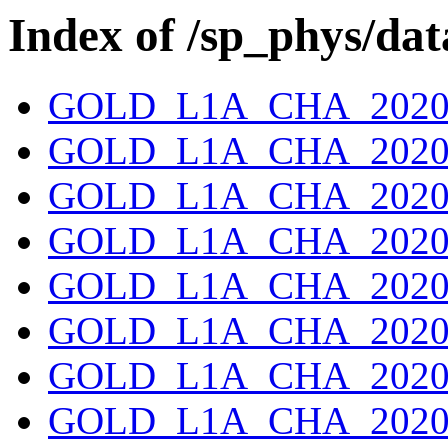
Index of /sp_phys/dat
GOLD_L1A_CHA_2020_
GOLD_L1A_CHA_2020_
GOLD_L1A_CHA_2020_
GOLD_L1A_CHA_2020_
GOLD_L1A_CHA_2020_
GOLD_L1A_CHA_2020_
GOLD_L1A_CHA_2020_
GOLD_L1A_CHA_2020_