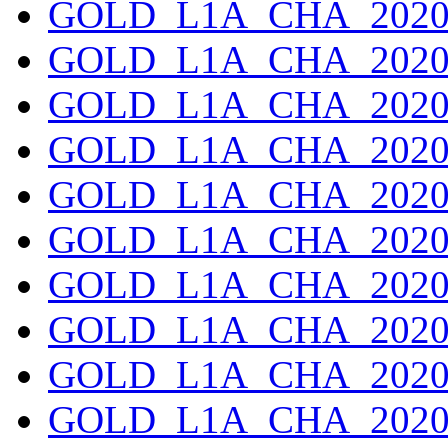
GOLD_L1A_CHA_2020_
GOLD_L1A_CHA_2020_
GOLD_L1A_CHA_2020_
GOLD_L1A_CHA_2020_
GOLD_L1A_CHA_2020_
GOLD_L1A_CHA_2020_
GOLD_L1A_CHA_2020_
GOLD_L1A_CHA_2020_
GOLD_L1A_CHA_2020_
GOLD_L1A_CHA_2020_