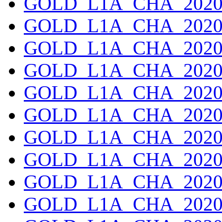
GOLD_L1A_CHA_2020_
GOLD_L1A_CHA_2020_
GOLD_L1A_CHA_2020_
GOLD_L1A_CHA_2020_
GOLD_L1A_CHA_2020_
GOLD_L1A_CHA_2020_
GOLD_L1A_CHA_2020_
GOLD_L1A_CHA_2020_
GOLD_L1A_CHA_2020_
GOLD_L1A_CHA_2020_