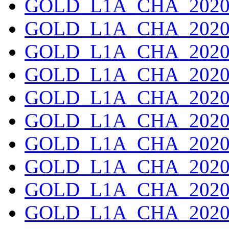
GOLD_L1A_CHA_2020_
GOLD_L1A_CHA_2020_
GOLD_L1A_CHA_2020_
GOLD_L1A_CHA_2020_
GOLD_L1A_CHA_2020_
GOLD_L1A_CHA_2020_
GOLD_L1A_CHA_2020_
GOLD_L1A_CHA_2020_
GOLD_L1A_CHA_2020_
GOLD_L1A_CHA_2020_