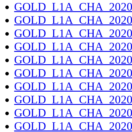
GOLD_L1A_CHA_2020_
GOLD_L1A_CHA_2020_
GOLD_L1A_CHA_2020_
GOLD_L1A_CHA_2020_
GOLD_L1A_CHA_2020_
GOLD_L1A_CHA_2020_
GOLD_L1A_CHA_2020_
GOLD_L1A_CHA_2020_
GOLD_L1A_CHA_2020_
GOLD_L1A_CHA_2020_