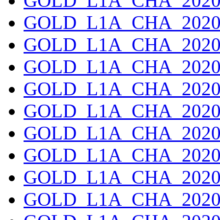
GOLD_L1A_CHA_2020_
GOLD_L1A_CHA_2020_
GOLD_L1A_CHA_2020_
GOLD_L1A_CHA_2020_
GOLD_L1A_CHA_2020_
GOLD_L1A_CHA_2020_
GOLD_L1A_CHA_2020_
GOLD_L1A_CHA_2020_
GOLD_L1A_CHA_2020_
GOLD_L1A_CHA_2020_