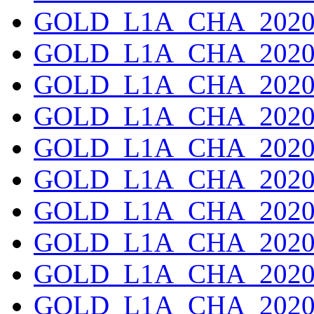
GOLD_L1A_CHA_2020_
GOLD_L1A_CHA_2020_
GOLD_L1A_CHA_2020_
GOLD_L1A_CHA_2020_
GOLD_L1A_CHA_2020_
GOLD_L1A_CHA_2020_
GOLD_L1A_CHA_2020_
GOLD_L1A_CHA_2020_
GOLD_L1A_CHA_2020_
GOLD_L1A_CHA_2020_