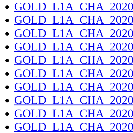
GOLD_L1A_CHA_2020_
GOLD_L1A_CHA_2020_
GOLD_L1A_CHA_2020_
GOLD_L1A_CHA_2020_
GOLD_L1A_CHA_2020_
GOLD_L1A_CHA_2020_
GOLD_L1A_CHA_2020_
GOLD_L1A_CHA_2020_
GOLD_L1A_CHA_2020_
GOLD_L1A_CHA_2020_