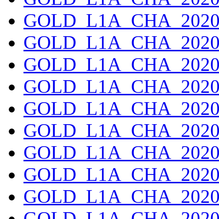
GOLD_L1A_CHA_2020_
GOLD_L1A_CHA_2020_
GOLD_L1A_CHA_2020_
GOLD_L1A_CHA_2020_
GOLD_L1A_CHA_2020_
GOLD_L1A_CHA_2020_
GOLD_L1A_CHA_2020_
GOLD_L1A_CHA_2020_
GOLD_L1A_CHA_2020_
GOLD_L1A_CHA_2020_