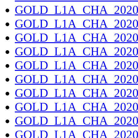
GOLD_L1A_CHA_2020_
GOLD_L1A_CHA_2020_
GOLD_L1A_CHA_2020_
GOLD_L1A_CHA_2020_
GOLD_L1A_CHA_2020_
GOLD_L1A_CHA_2020_
GOLD_L1A_CHA_2020_
GOLD_L1A_CHA_2020_
GOLD_L1A_CHA_2020_
GOLD_L1A_CHA_2020_