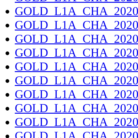
GOLD_L1A_CHA_2020_
GOLD_L1A_CHA_2020_
GOLD_L1A_CHA_2020_
GOLD_L1A_CHA_2020_
GOLD_L1A_CHA_2020_
GOLD_L1A_CHA_2020_
GOLD_L1A_CHA_2020_
GOLD_L1A_CHA_2020_
GOLD_L1A_CHA_2020_
GOLD_L1A_CHA_2020_