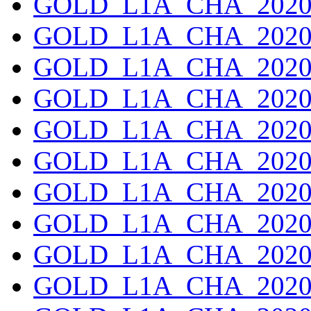
GOLD_L1A_CHA_2020_
GOLD_L1A_CHA_2020_
GOLD_L1A_CHA_2020_
GOLD_L1A_CHA_2020_
GOLD_L1A_CHA_2020_
GOLD_L1A_CHA_2020_
GOLD_L1A_CHA_2020_
GOLD_L1A_CHA_2020_
GOLD_L1A_CHA_2020_
GOLD_L1A_CHA_2020_