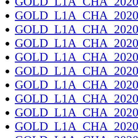
GOLD_L1A_CHA_2020_
GOLD_L1A_CHA_2020_
GOLD_L1A_CHA_2020_
GOLD_L1A_CHA_2020_
GOLD_L1A_CHA_2020_
GOLD_L1A_CHA_2020_
GOLD_L1A_CHA_2020_
GOLD_L1A_CHA_2020_
GOLD_L1A_CHA_2020_
GOLD_L1A_CHA_2020_