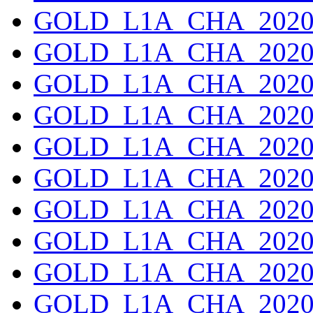
GOLD_L1A_CHA_2020_
GOLD_L1A_CHA_2020_
GOLD_L1A_CHA_2020_
GOLD_L1A_CHA_2020_
GOLD_L1A_CHA_2020_
GOLD_L1A_CHA_2020_
GOLD_L1A_CHA_2020_
GOLD_L1A_CHA_2020_
GOLD_L1A_CHA_2020_
GOLD_L1A_CHA_2020_