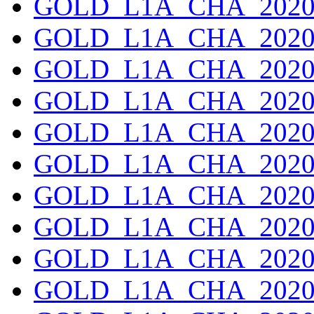
GOLD_L1A_CHA_2020_
GOLD_L1A_CHA_2020_
GOLD_L1A_CHA_2020_
GOLD_L1A_CHA_2020_
GOLD_L1A_CHA_2020_
GOLD_L1A_CHA_2020_
GOLD_L1A_CHA_2020_
GOLD_L1A_CHA_2020_
GOLD_L1A_CHA_2020_
GOLD_L1A_CHA_2020_