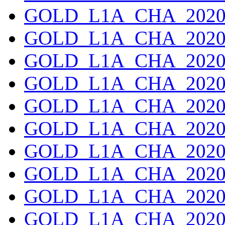
GOLD_L1A_CHA_2020_
GOLD_L1A_CHA_2020_
GOLD_L1A_CHA_2020_
GOLD_L1A_CHA_2020_
GOLD_L1A_CHA_2020_
GOLD_L1A_CHA_2020_
GOLD_L1A_CHA_2020_
GOLD_L1A_CHA_2020_
GOLD_L1A_CHA_2020_
GOLD_L1A_CHA_2020_