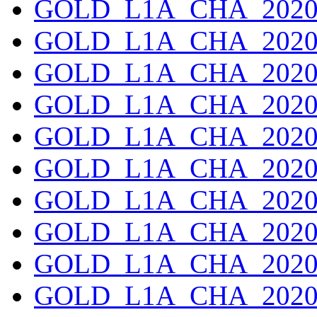
GOLD_L1A_CHA_2020_
GOLD_L1A_CHA_2020_
GOLD_L1A_CHA_2020_
GOLD_L1A_CHA_2020_
GOLD_L1A_CHA_2020_
GOLD_L1A_CHA_2020_
GOLD_L1A_CHA_2020_
GOLD_L1A_CHA_2020_
GOLD_L1A_CHA_2020_
GOLD_L1A_CHA_2020_