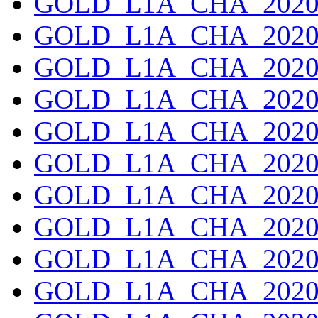
GOLD_L1A_CHA_2020_
GOLD_L1A_CHA_2020_
GOLD_L1A_CHA_2020_
GOLD_L1A_CHA_2020_
GOLD_L1A_CHA_2020_
GOLD_L1A_CHA_2020_
GOLD_L1A_CHA_2020_
GOLD_L1A_CHA_2020_
GOLD_L1A_CHA_2020_
GOLD_L1A_CHA_2020_