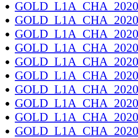
GOLD_L1A_CHA_2020_
GOLD_L1A_CHA_2020_
GOLD_L1A_CHA_2020_
GOLD_L1A_CHA_2020_
GOLD_L1A_CHA_2020_
GOLD_L1A_CHA_2020_
GOLD_L1A_CHA_2020_
GOLD_L1A_CHA_2020_
GOLD_L1A_CHA_2020_
GOLD_L1A_CHA_2020_