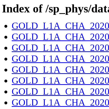
Index of /sp_phys/dat
GOLD_L1A_CHA_2020_
GOLD_L1A_CHA_2020_
GOLD_L1A_CHA_2020_
GOLD_L1A_CHA_2020_
GOLD_L1A_CHA_2020_
GOLD_L1A_CHA_2020_
GOLD_L1A_CHA_2020_
GOLD_L1A_CHA_2020_