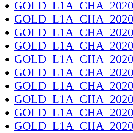
GOLD_L1A_CHA_2020_
GOLD_L1A_CHA_2020_
GOLD_L1A_CHA_2020_
GOLD_L1A_CHA_2020_
GOLD_L1A_CHA_2020_
GOLD_L1A_CHA_2020_
GOLD_L1A_CHA_2020_
GOLD_L1A_CHA_2020_
GOLD_L1A_CHA_2020_
GOLD_L1A_CHA_2020_