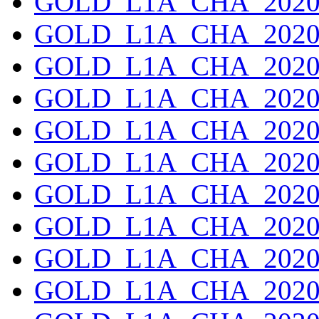
GOLD_L1A_CHA_2020_
GOLD_L1A_CHA_2020_
GOLD_L1A_CHA_2020_
GOLD_L1A_CHA_2020_
GOLD_L1A_CHA_2020_
GOLD_L1A_CHA_2020_
GOLD_L1A_CHA_2020_
GOLD_L1A_CHA_2020_
GOLD_L1A_CHA_2020_
GOLD_L1A_CHA_2020_