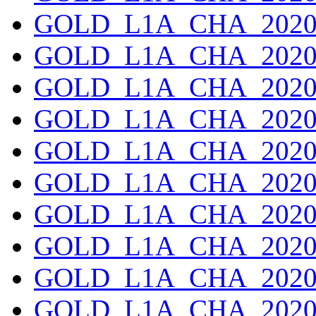
GOLD_L1A_CHA_2020_
GOLD_L1A_CHA_2020_
GOLD_L1A_CHA_2020_
GOLD_L1A_CHA_2020_
GOLD_L1A_CHA_2020_
GOLD_L1A_CHA_2020_
GOLD_L1A_CHA_2020_
GOLD_L1A_CHA_2020_
GOLD_L1A_CHA_2020_
GOLD_L1A_CHA_2020_