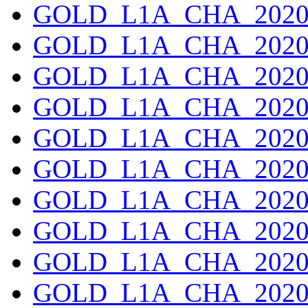
GOLD_L1A_CHA_2020_
GOLD_L1A_CHA_2020_
GOLD_L1A_CHA_2020_
GOLD_L1A_CHA_2020_
GOLD_L1A_CHA_2020_
GOLD_L1A_CHA_2020_
GOLD_L1A_CHA_2020_
GOLD_L1A_CHA_2020_
GOLD_L1A_CHA_2020_
GOLD_L1A_CHA_2020_