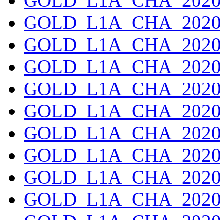
GOLD_L1A_CHA_2020_
GOLD_L1A_CHA_2020_
GOLD_L1A_CHA_2020_
GOLD_L1A_CHA_2020_
GOLD_L1A_CHA_2020_
GOLD_L1A_CHA_2020_
GOLD_L1A_CHA_2020_
GOLD_L1A_CHA_2020_
GOLD_L1A_CHA_2020_
GOLD_L1A_CHA_2020_