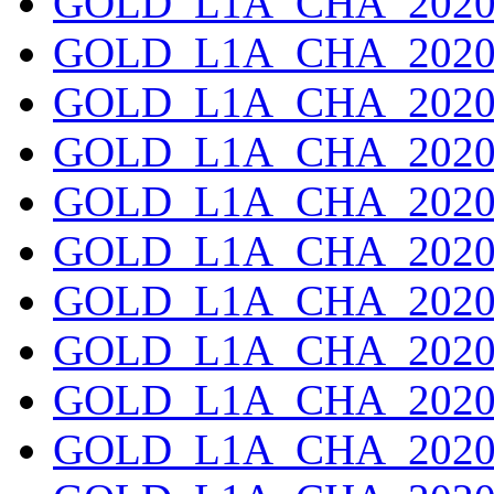
GOLD_L1A_CHA_2020_
GOLD_L1A_CHA_2020_
GOLD_L1A_CHA_2020_
GOLD_L1A_CHA_2020_
GOLD_L1A_CHA_2020_
GOLD_L1A_CHA_2020_
GOLD_L1A_CHA_2020_
GOLD_L1A_CHA_2020_
GOLD_L1A_CHA_2020_
GOLD_L1A_CHA_2020_