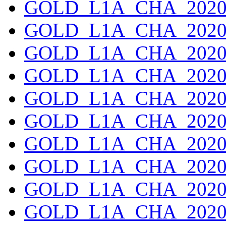
GOLD_L1A_CHA_2020_
GOLD_L1A_CHA_2020_
GOLD_L1A_CHA_2020_
GOLD_L1A_CHA_2020_
GOLD_L1A_CHA_2020_
GOLD_L1A_CHA_2020_
GOLD_L1A_CHA_2020_
GOLD_L1A_CHA_2020_
GOLD_L1A_CHA_2020_
GOLD_L1A_CHA_2020_