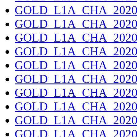
GOLD_L1A_CHA_2020_
GOLD_L1A_CHA_2020_
GOLD_L1A_CHA_2020_
GOLD_L1A_CHA_2020_
GOLD_L1A_CHA_2020_
GOLD_L1A_CHA_2020_
GOLD_L1A_CHA_2020_
GOLD_L1A_CHA_2020_
GOLD_L1A_CHA_2020_
GOLD_L1A_CHA_2020_