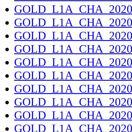
GOLD_L1A_CHA_2020_
GOLD_L1A_CHA_2020_
GOLD_L1A_CHA_2020_
GOLD_L1A_CHA_2020_
GOLD_L1A_CHA_2020_
GOLD_L1A_CHA_2020_
GOLD_L1A_CHA_2020_
GOLD_L1A_CHA_2020_
GOLD_L1A_CHA_2020_
GOLD_L1A_CHA_2020_