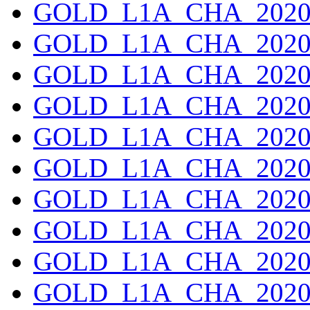
GOLD_L1A_CHA_2020_
GOLD_L1A_CHA_2020_
GOLD_L1A_CHA_2020_
GOLD_L1A_CHA_2020_
GOLD_L1A_CHA_2020_
GOLD_L1A_CHA_2020_
GOLD_L1A_CHA_2020_
GOLD_L1A_CHA_2020_
GOLD_L1A_CHA_2020_
GOLD_L1A_CHA_2020_