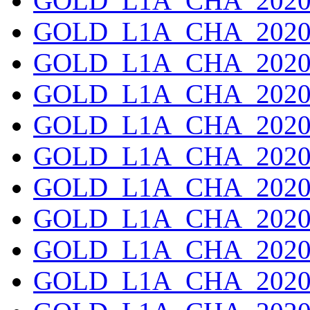
GOLD_L1A_CHA_2020_
GOLD_L1A_CHA_2020_
GOLD_L1A_CHA_2020_
GOLD_L1A_CHA_2020_
GOLD_L1A_CHA_2020_
GOLD_L1A_CHA_2020_
GOLD_L1A_CHA_2020_
GOLD_L1A_CHA_2020_
GOLD_L1A_CHA_2020_
GOLD_L1A_CHA_2020_