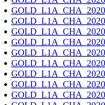
GOLD_L1A_CHA_2020_
GOLD_L1A_CHA_2020_
GOLD_L1A_CHA_2020_
GOLD_L1A_CHA_2020_
GOLD_L1A_CHA_2020_
GOLD_L1A_CHA_2020_
GOLD_L1A_CHA_2020_
GOLD_L1A_CHA_2020_
GOLD_L1A_CHA_2020_