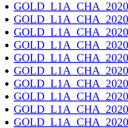
GOLD_L1A_CHA_2020_
GOLD_L1A_CHA_2020_
GOLD_L1A_CHA_2020_
GOLD_L1A_CHA_2020_
GOLD_L1A_CHA_2020_
GOLD_L1A_CHA_2020_
GOLD_L1A_CHA_2020_
GOLD_L1A_CHA_2020_
GOLD_L1A_CHA_2020_
GOLD_L1A_CHA_2020_