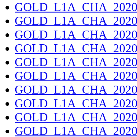
GOLD_L1A_CHA_2020_
GOLD_L1A_CHA_2020_
GOLD_L1A_CHA_2020_
GOLD_L1A_CHA_2020_
GOLD_L1A_CHA_2020_
GOLD_L1A_CHA_2020_
GOLD_L1A_CHA_2020_
GOLD_L1A_CHA_2020_
GOLD_L1A_CHA_2020_
GOLD_L1A_CHA_2020_