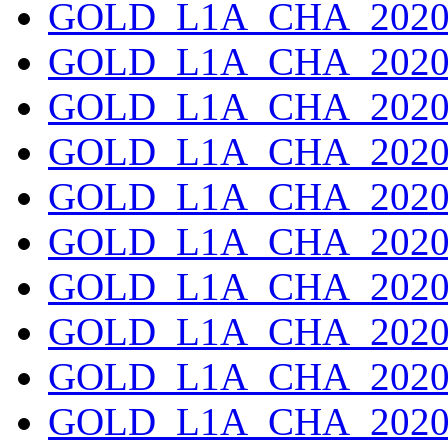
GOLD_L1A_CHA_2020_
GOLD_L1A_CHA_2020_
GOLD_L1A_CHA_2020_
GOLD_L1A_CHA_2020_
GOLD_L1A_CHA_2020_
GOLD_L1A_CHA_2020_
GOLD_L1A_CHA_2020_
GOLD_L1A_CHA_2020_
GOLD_L1A_CHA_2020_
GOLD_L1A_CHA_2020_