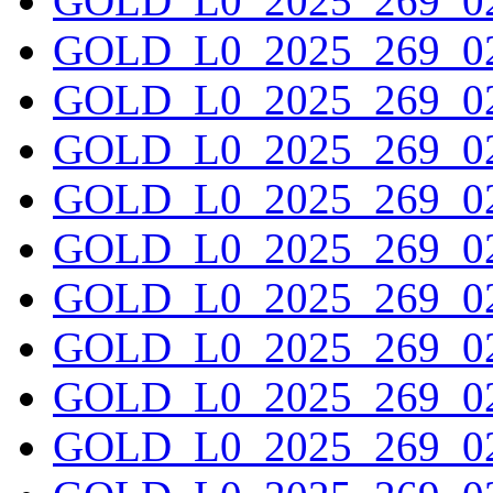
GOLD_L0_2025_269_02
GOLD_L0_2025_269_02
GOLD_L0_2025_269_02
GOLD_L0_2025_269_02
GOLD_L0_2025_269_02
GOLD_L0_2025_269_02
GOLD_L0_2025_269_02
GOLD_L0_2025_269_02
GOLD_L0_2025_269_02
GOLD_L0_2025_269_02