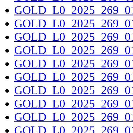
GOLD_L0_2025_269_01
GOLD_L0_2025_269_01
GOLD_L0_2025_269_01
GOLD_L0_2025_269_01
GOLD_L0_2025_269_01
GOLD_L0_2025_269_01
GOLD_L0_2025_269_01
GOLD_L0_2025_269_01
GOLD_L0_2025_269_01
GOLD_L0_2025_269_01