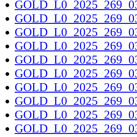
GOLD_L0_2025_269_03
GOLD_L0_2025_269_03
GOLD_L0_2025_269_03
GOLD_L0_2025_269_03
GOLD_L0_2025_269_03
GOLD_L0_2025_269_03
GOLD_L0_2025_269_03
GOLD_L0_2025_269_03
GOLD_L0_2025_269_03
GOLD_L0_2025_269_03