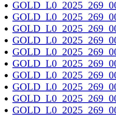
GOLD_L0_2025_269_00
GOLD_L0_2025_269_00
GOLD_L0_2025_269_00
GOLD_L0_2025_269_00
GOLD_L0_2025_269_00
GOLD_L0_2025_269_00
GOLD_L0_2025_269_00
GOLD_L0_2025_269_00
GOLD_L0_2025_269_00
GOLD_L0_2025_269_00