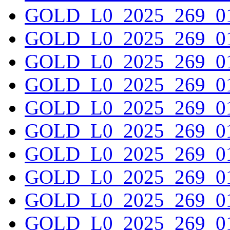
GOLD_L0_2025_269_01
GOLD_L0_2025_269_01
GOLD_L0_2025_269_01
GOLD_L0_2025_269_01
GOLD_L0_2025_269_01
GOLD_L0_2025_269_01
GOLD_L0_2025_269_01
GOLD_L0_2025_269_01
GOLD_L0_2025_269_01
GOLD_L0_2025_269_01