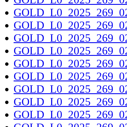
GOLD_L0_2025_269_02
GOLD_L0_2025_269_02
GOLD_L0_2025_269_02
GOLD_L0_2025_269_02
GOLD_L0_2025_269_02
GOLD_L0_2025_269_02
GOLD_L0_2025_269_02
GOLD_L0_2025_269_02
GOLD_L0_2025_269_02