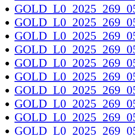
GOLD_L0_2025_269_05
GOLD_L0_2025_269_05
GOLD_L0_2025_269_05
GOLD_L0_2025_269_05
GOLD_L0_2025_269_05
GOLD_L0_2025_269_05
GOLD_L0_2025_269_05
GOLD_L0_2025_269_05
GOLD_L0_2025_269_05
GOLD_L0_2025_269_05