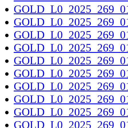
GOLD_L0_2025_269_01
GOLD_L0_2025_269_01
GOLD_L0_2025_269_01
GOLD_L0_2025_269_01
GOLD_L0_2025_269_01
GOLD_L0_2025_269_01
GOLD_L0_2025_269_01
GOLD_L0_2025_269_01
GOLD_L0_2025_269_01
GOLD_L0_2025_269_01