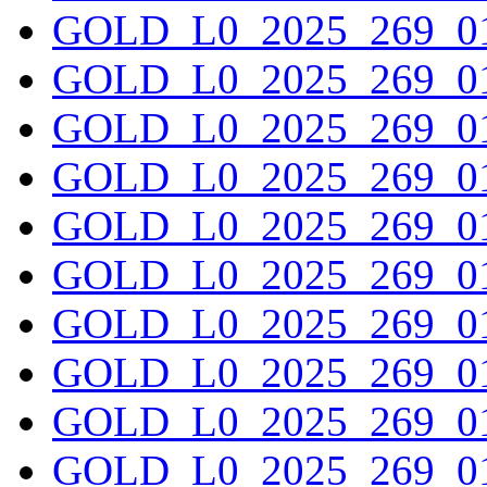
GOLD_L0_2025_269_01
GOLD_L0_2025_269_01
GOLD_L0_2025_269_01
GOLD_L0_2025_269_01
GOLD_L0_2025_269_01
GOLD_L0_2025_269_01
GOLD_L0_2025_269_01
GOLD_L0_2025_269_01
GOLD_L0_2025_269_01
GOLD_L0_2025_269_01