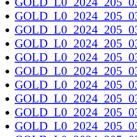
GOLD_L0_2024_205_03
GOLD_L0_2024_205_03
GOLD_L0_2024_205_03
GOLD_L0_2024_205_03
GOLD_L0_2024_205_03
GOLD_L0_2024_205_03
GOLD_L0_2024_205_03
GOLD_L0_2024_205_03
GOLD_L0_2024_205_03
GOLD_L0_2024_205_03