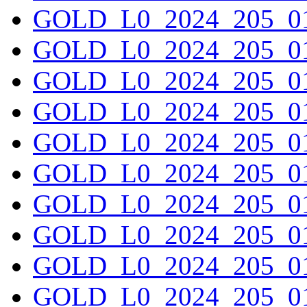
GOLD_L0_2024_205_01
GOLD_L0_2024_205_01
GOLD_L0_2024_205_01
GOLD_L0_2024_205_01
GOLD_L0_2024_205_01
GOLD_L0_2024_205_01
GOLD_L0_2024_205_01
GOLD_L0_2024_205_01
GOLD_L0_2024_205_01
GOLD_L0_2024_205_01