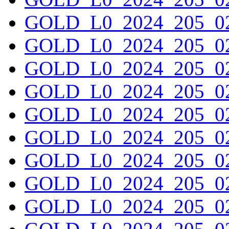
GOLD_L0_2024_205_02
GOLD_L0_2024_205_02
GOLD_L0_2024_205_02
GOLD_L0_2024_205_02
GOLD_L0_2024_205_02
GOLD_L0_2024_205_02
GOLD_L0_2024_205_02
GOLD_L0_2024_205_02
GOLD_L0_2024_205_02