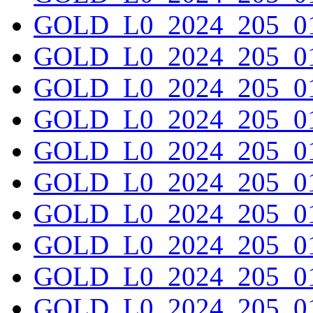
GOLD_L0_2024_205_01
GOLD_L0_2024_205_01
GOLD_L0_2024_205_01
GOLD_L0_2024_205_01
GOLD_L0_2024_205_01
GOLD_L0_2024_205_01
GOLD_L0_2024_205_01
GOLD_L0_2024_205_01
GOLD_L0_2024_205_01
GOLD_L0_2024_205_01