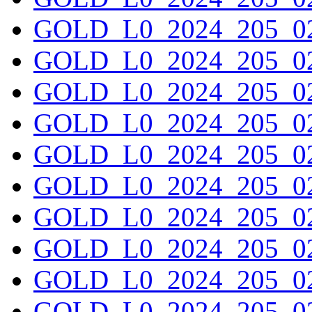
GOLD_L0_2024_205_02
GOLD_L0_2024_205_02
GOLD_L0_2024_205_02
GOLD_L0_2024_205_02
GOLD_L0_2024_205_02
GOLD_L0_2024_205_02
GOLD_L0_2024_205_02
GOLD_L0_2024_205_02
GOLD_L0_2024_205_02
GOLD_L0_2024_205_02