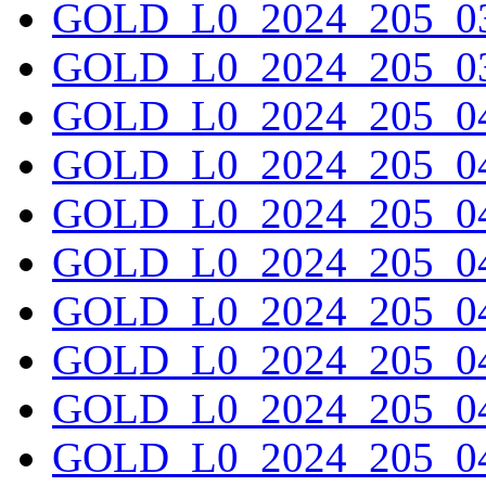
GOLD_L0_2024_205_03
GOLD_L0_2024_205_03
GOLD_L0_2024_205_04
GOLD_L0_2024_205_04
GOLD_L0_2024_205_04
GOLD_L0_2024_205_04
GOLD_L0_2024_205_04
GOLD_L0_2024_205_04
GOLD_L0_2024_205_04
GOLD_L0_2024_205_04