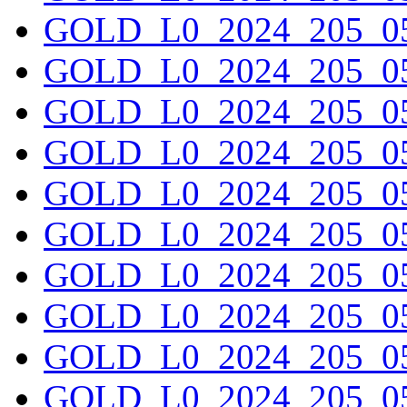
GOLD_L0_2024_205_05
GOLD_L0_2024_205_05
GOLD_L0_2024_205_05
GOLD_L0_2024_205_05
GOLD_L0_2024_205_05
GOLD_L0_2024_205_05
GOLD_L0_2024_205_05
GOLD_L0_2024_205_05
GOLD_L0_2024_205_05
GOLD_L0_2024_205_05