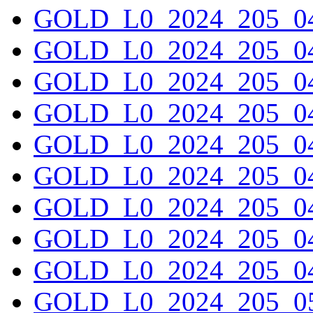
GOLD_L0_2024_205_04
GOLD_L0_2024_205_04
GOLD_L0_2024_205_04
GOLD_L0_2024_205_04
GOLD_L0_2024_205_04
GOLD_L0_2024_205_04
GOLD_L0_2024_205_04
GOLD_L0_2024_205_04
GOLD_L0_2024_205_04
GOLD_L0_2024_205_05