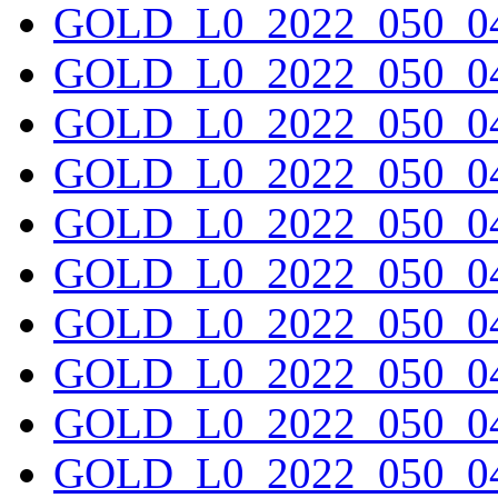
GOLD_L0_2022_050_04
GOLD_L0_2022_050_04
GOLD_L0_2022_050_04
GOLD_L0_2022_050_04
GOLD_L0_2022_050_04
GOLD_L0_2022_050_04
GOLD_L0_2022_050_04
GOLD_L0_2022_050_04
GOLD_L0_2022_050_04
GOLD_L0_2022_050_04