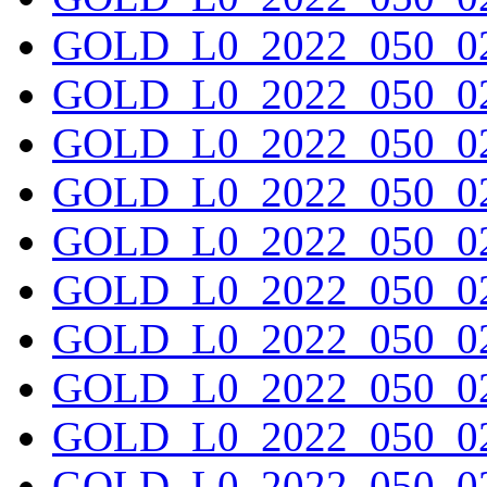
GOLD_L0_2022_050_02
GOLD_L0_2022_050_02
GOLD_L0_2022_050_02
GOLD_L0_2022_050_02
GOLD_L0_2022_050_02
GOLD_L0_2022_050_02
GOLD_L0_2022_050_02
GOLD_L0_2022_050_02
GOLD_L0_2022_050_02
GOLD_L0_2022_050_02