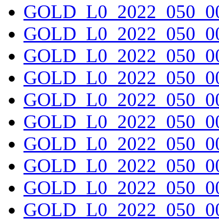
GOLD_L0_2022_050_00
GOLD_L0_2022_050_00
GOLD_L0_2022_050_00
GOLD_L0_2022_050_00
GOLD_L0_2022_050_00
GOLD_L0_2022_050_00
GOLD_L0_2022_050_00
GOLD_L0_2022_050_00
GOLD_L0_2022_050_00
GOLD_L0_2022_050_00