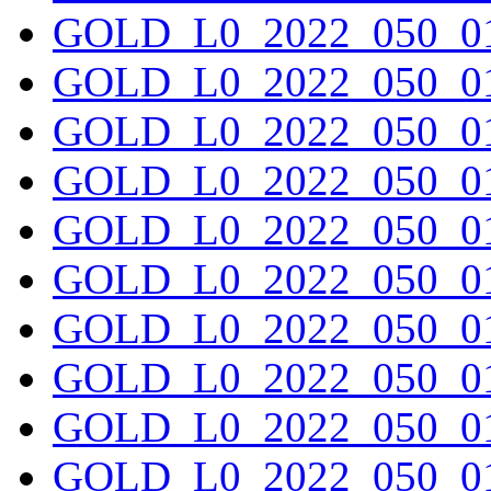
GOLD_L0_2022_050_01
GOLD_L0_2022_050_01
GOLD_L0_2022_050_01
GOLD_L0_2022_050_01
GOLD_L0_2022_050_01
GOLD_L0_2022_050_01
GOLD_L0_2022_050_01
GOLD_L0_2022_050_01
GOLD_L0_2022_050_01
GOLD_L0_2022_050_01