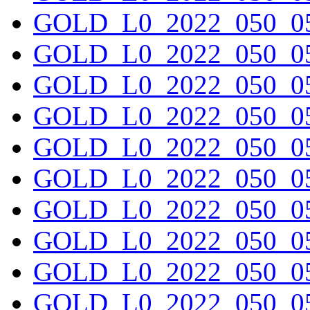
GOLD_L0_2022_050_05
GOLD_L0_2022_050_05
GOLD_L0_2022_050_05
GOLD_L0_2022_050_05
GOLD_L0_2022_050_05
GOLD_L0_2022_050_05
GOLD_L0_2022_050_05
GOLD_L0_2022_050_05
GOLD_L0_2022_050_05
GOLD_L0_2022_050_05