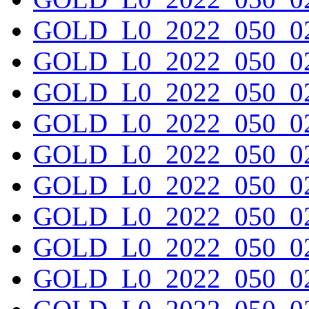
GOLD_L0_2022_050_02
GOLD_L0_2022_050_02
GOLD_L0_2022_050_02
GOLD_L0_2022_050_02
GOLD_L0_2022_050_02
GOLD_L0_2022_050_02
GOLD_L0_2022_050_02
GOLD_L0_2022_050_02
GOLD_L0_2022_050_02