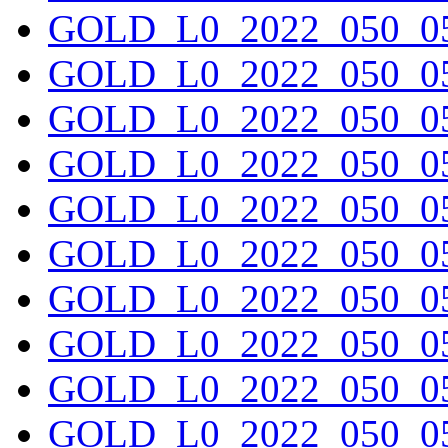
GOLD_L0_2022_050_05
GOLD_L0_2022_050_05
GOLD_L0_2022_050_05
GOLD_L0_2022_050_05
GOLD_L0_2022_050_05
GOLD_L0_2022_050_05
GOLD_L0_2022_050_05
GOLD_L0_2022_050_05
GOLD_L0_2022_050_05
GOLD_L0_2022_050_05