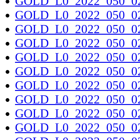
GOLD_L0_2022_050_02
GOLD_L0_2022_050_02
GOLD_L0_2022_050_02
GOLD_L0_2022_050_02
GOLD_L0_2022_050_02
GOLD_L0_2022_050_02
GOLD_L0_2022_050_02
GOLD_L0_2022_050_02
GOLD_L0_2022_050_02
GOLD_L0_2022_050_02