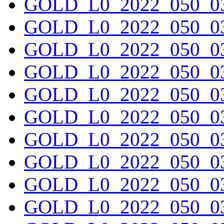
GOLD_L0_2022_050_03
GOLD_L0_2022_050_03
GOLD_L0_2022_050_03
GOLD_L0_2022_050_03
GOLD_L0_2022_050_03
GOLD_L0_2022_050_03
GOLD_L0_2022_050_03
GOLD_L0_2022_050_03
GOLD_L0_2022_050_03
GOLD_L0_2022_050_03