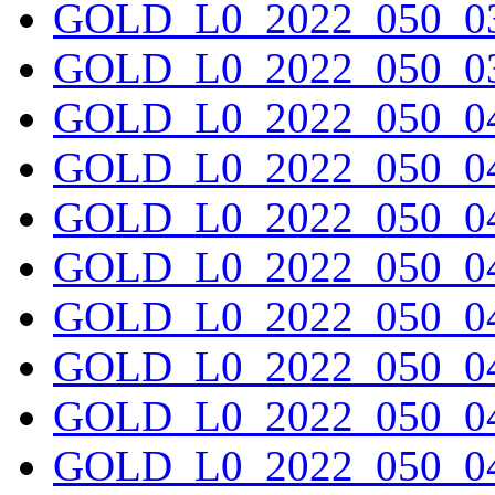
GOLD_L0_2022_050_03
GOLD_L0_2022_050_03
GOLD_L0_2022_050_04
GOLD_L0_2022_050_04
GOLD_L0_2022_050_04
GOLD_L0_2022_050_04
GOLD_L0_2022_050_04
GOLD_L0_2022_050_04
GOLD_L0_2022_050_04
GOLD_L0_2022_050_04