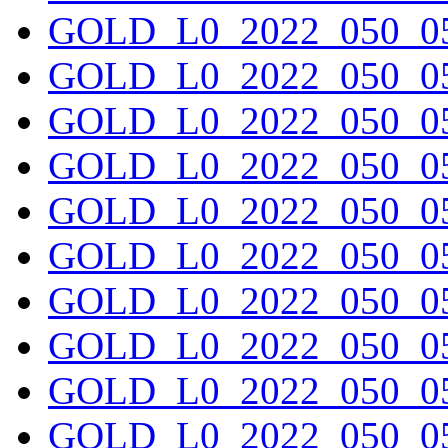
GOLD_L0_2022_050_05
GOLD_L0_2022_050_05
GOLD_L0_2022_050_05
GOLD_L0_2022_050_05
GOLD_L0_2022_050_05
GOLD_L0_2022_050_05
GOLD_L0_2022_050_05
GOLD_L0_2022_050_05
GOLD_L0_2022_050_05
GOLD_L0_2022_050_05