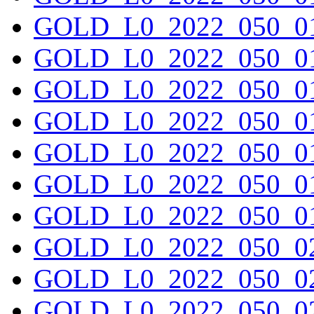
GOLD_L0_2022_050_01
GOLD_L0_2022_050_01
GOLD_L0_2022_050_01
GOLD_L0_2022_050_01
GOLD_L0_2022_050_01
GOLD_L0_2022_050_01
GOLD_L0_2022_050_01
GOLD_L0_2022_050_02
GOLD_L0_2022_050_02
GOLD_L0_2022_050_02