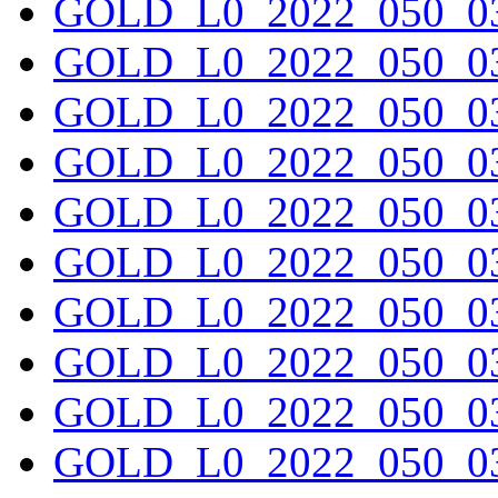
GOLD_L0_2022_050_03
GOLD_L0_2022_050_03
GOLD_L0_2022_050_03
GOLD_L0_2022_050_03
GOLD_L0_2022_050_03
GOLD_L0_2022_050_03
GOLD_L0_2022_050_03
GOLD_L0_2022_050_03
GOLD_L0_2022_050_03
GOLD_L0_2022_050_03