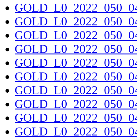
GOLD_L0_2022_050_04
GOLD_L0_2022_050_04
GOLD_L0_2022_050_04
GOLD_L0_2022_050_04
GOLD_L0_2022_050_04
GOLD_L0_2022_050_04
GOLD_L0_2022_050_04
GOLD_L0_2022_050_04
GOLD_L0_2022_050_04
GOLD_L0_2022_050_04