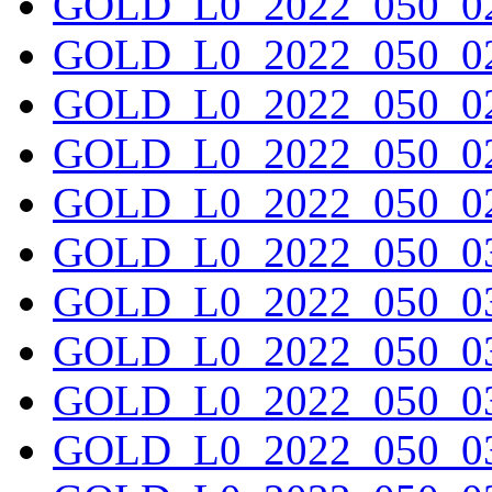
GOLD_L0_2022_050_02
GOLD_L0_2022_050_02
GOLD_L0_2022_050_02
GOLD_L0_2022_050_02
GOLD_L0_2022_050_02
GOLD_L0_2022_050_03
GOLD_L0_2022_050_03
GOLD_L0_2022_050_03
GOLD_L0_2022_050_03
GOLD_L0_2022_050_03