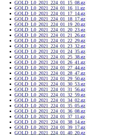
GOLD_L0_2021_224_01_15_08.gz
GOLD_L0_2021_224_01_16_11.gz
GOLD_L0_2021_224_01_17_14.gz
GOLD_L0_2021_224_01_18_17.gz
GOLD_L0_2021_224_01_19_20.gz
GOLD_L0_2021_224_01_20_23.gz
GOLD_L0_2021_224_01_21_26.gz
GOLD_L0_2021_224_01_22_29.gz
GOLD_L0_2021_224_01_23_32.gz
GOLD_L0_2021_224_01_24_35.gz
GOLD_L0_2021_224_01_25_38.gz
GOLD_L0_2021_224_01_26_41.gz
GOLD_L0_2021_224_01_27_44.gz
GOLD_L0_2021_224_01_28_47.gz
GOLD_L0_2021_224_01_29_50.gz
GOLD_L0_2021_224_01_30_53.gz
GOLD_L0_2021_224_01_31_56.gz
GOLD_L0_2021_224_01_32_59.gz
GOLD_L0_2021_224_01_34_02.gz
GOLD_L0_2021_224_01_35_05.gz
GOLD_L0_2021_224_01_36_08.gz
GOLD_L0_2021_224_01_37_11.gz
GOLD_L0_2021_224_01_38_14.gz
GOLD_L0_2021_224_01_39_17.gz
GOLD_L0_2021_224_01_40_20.gz