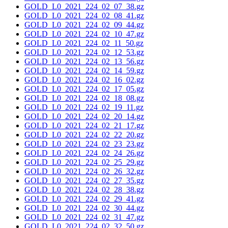
GOLD_L0_2021_224_02_07_38.gz
GOLD_L0_2021_224_02_08_41.gz
GOLD_L0_2021_224_02_09_44.gz
GOLD_L0_2021_224_02_10_47.gz
GOLD_L0_2021_224_02_11_50.gz
GOLD_L0_2021_224_02_12_53.gz
GOLD_L0_2021_224_02_13_56.gz
GOLD_L0_2021_224_02_14_59.gz
GOLD_L0_2021_224_02_16_02.gz
GOLD_L0_2021_224_02_17_05.gz
GOLD_L0_2021_224_02_18_08.gz
GOLD_L0_2021_224_02_19_11.gz
GOLD_L0_2021_224_02_20_14.gz
GOLD_L0_2021_224_02_21_17.gz
GOLD_L0_2021_224_02_22_20.gz
GOLD_L0_2021_224_02_23_23.gz
GOLD_L0_2021_224_02_24_26.gz
GOLD_L0_2021_224_02_25_29.gz
GOLD_L0_2021_224_02_26_32.gz
GOLD_L0_2021_224_02_27_35.gz
GOLD_L0_2021_224_02_28_38.gz
GOLD_L0_2021_224_02_29_41.gz
GOLD_L0_2021_224_02_30_44.gz
GOLD_L0_2021_224_02_31_47.gz
GOLD_L0_2021_224_02_32_50.gz