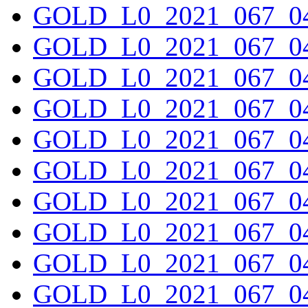
GOLD_L0_2021_067_04
GOLD_L0_2021_067_04
GOLD_L0_2021_067_04
GOLD_L0_2021_067_04
GOLD_L0_2021_067_04
GOLD_L0_2021_067_04
GOLD_L0_2021_067_04
GOLD_L0_2021_067_04
GOLD_L0_2021_067_04
GOLD_L0_2021_067_04