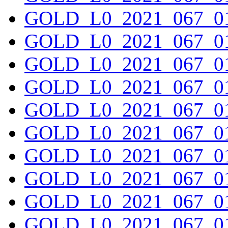
GOLD_L0_2021_067_01
GOLD_L0_2021_067_01
GOLD_L0_2021_067_01
GOLD_L0_2021_067_01
GOLD_L0_2021_067_01
GOLD_L0_2021_067_01
GOLD_L0_2021_067_01
GOLD_L0_2021_067_01
GOLD_L0_2021_067_01
GOLD_L0_2021_067_01