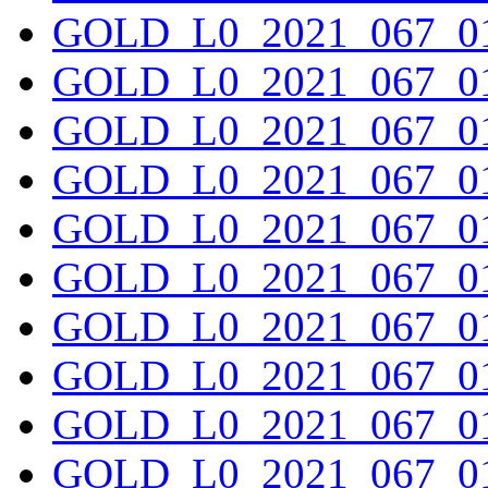
GOLD_L0_2021_067_01
GOLD_L0_2021_067_01
GOLD_L0_2021_067_01
GOLD_L0_2021_067_01
GOLD_L0_2021_067_01
GOLD_L0_2021_067_01
GOLD_L0_2021_067_01
GOLD_L0_2021_067_01
GOLD_L0_2021_067_01
GOLD_L0_2021_067_01