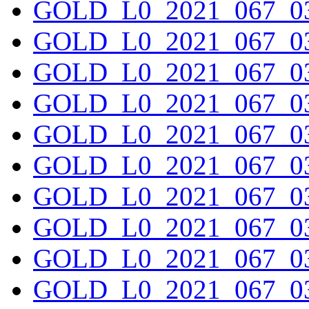
GOLD_L0_2021_067_03
GOLD_L0_2021_067_03
GOLD_L0_2021_067_03
GOLD_L0_2021_067_03
GOLD_L0_2021_067_03
GOLD_L0_2021_067_03
GOLD_L0_2021_067_03
GOLD_L0_2021_067_03
GOLD_L0_2021_067_03
GOLD_L0_2021_067_03