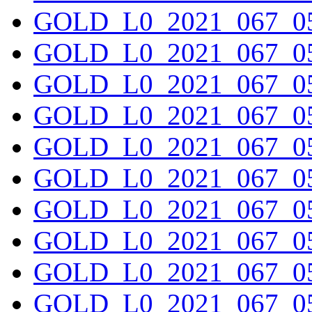
GOLD_L0_2021_067_05
GOLD_L0_2021_067_05
GOLD_L0_2021_067_05
GOLD_L0_2021_067_05
GOLD_L0_2021_067_05
GOLD_L0_2021_067_05
GOLD_L0_2021_067_05
GOLD_L0_2021_067_05
GOLD_L0_2021_067_05
GOLD_L0_2021_067_05