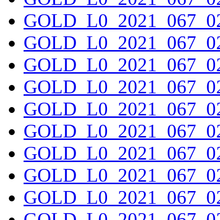
GOLD_L0_2021_067_02
GOLD_L0_2021_067_02
GOLD_L0_2021_067_02
GOLD_L0_2021_067_02
GOLD_L0_2021_067_02
GOLD_L0_2021_067_02
GOLD_L0_2021_067_02
GOLD_L0_2021_067_02
GOLD_L0_2021_067_02
GOLD_L0_2021_067_02