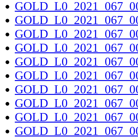
GOLD_L0_2021_067_00
GOLD_L0_2021_067_00
GOLD_L0_2021_067_00
GOLD_L0_2021_067_00
GOLD_L0_2021_067_00
GOLD_L0_2021_067_00
GOLD_L0_2021_067_00
GOLD_L0_2021_067_00
GOLD_L0_2021_067_00
GOLD_L0_2021_067_00