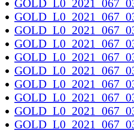
GOLD_L0_2021_067_03
GOLD_L0_2021_067_03
GOLD_L0_2021_067_03
GOLD_L0_2021_067_03
GOLD_L0_2021_067_03
GOLD_L0_2021_067_03
GOLD_L0_2021_067_03
GOLD_L0_2021_067_03
GOLD_L0_2021_067_03
GOLD_L0_2021_067_03