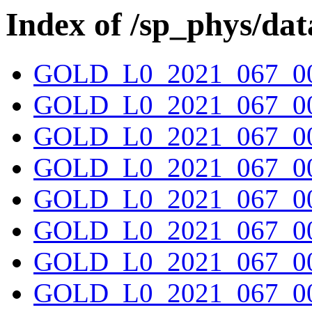
Index of /sp_phys/dat
GOLD_L0_2021_067_00
GOLD_L0_2021_067_00
GOLD_L0_2021_067_00
GOLD_L0_2021_067_00
GOLD_L0_2021_067_00
GOLD_L0_2021_067_00
GOLD_L0_2021_067_00
GOLD_L0_2021_067_00