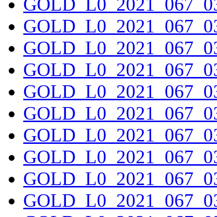
GOLD_L0_2021_067_03
GOLD_L0_2021_067_03
GOLD_L0_2021_067_03
GOLD_L0_2021_067_03
GOLD_L0_2021_067_03
GOLD_L0_2021_067_03
GOLD_L0_2021_067_03
GOLD_L0_2021_067_03
GOLD_L0_2021_067_03
GOLD_L0_2021_067_03