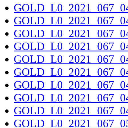
GOLD_L0_2021_067_04
GOLD_L0_2021_067_04
GOLD_L0_2021_067_04
GOLD_L0_2021_067_04
GOLD_L0_2021_067_04
GOLD_L0_2021_067_04
GOLD_L0_2021_067_04
GOLD_L0_2021_067_04
GOLD_L0_2021_067_04
GOLD_L0_2021_067_05