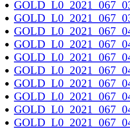
GOLD_L0_2021_067_03
GOLD_L0_2021_067_03
GOLD_L0_2021_067_04
GOLD_L0_2021_067_04
GOLD_L0_2021_067_04
GOLD_L0_2021_067_04
GOLD_L0_2021_067_04
GOLD_L0_2021_067_04
GOLD_L0_2021_067_04
GOLD_L0_2021_067_04