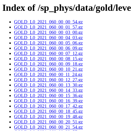
Index of /sp_phys/data/gold/lev
GOLD_L0_2021_060_00_00_54.gz
GOLD_L0_2021_060_00_01_57.gz
GOLD_L0_2021_060_00_03_00.gz
GOLD_L0_2021_060_00_04_03.gz
GOLD_L0_2021_060_00_05_06.gz
GOLD_L0_2021_060_00_06_09.gz
GOLD_L0_2021_060_00_07_12.gz
GOLD_L0_2021_060_00_08_15.gz
GOLD_L0_2021_060_00_09_18.gz
GOLD_L0_2021_060_00_10_21.gz
GOLD_L0_2021_060_00_11_24.gz
GOLD_L0_2021_060_00_12_27.gz
GOLD_L0_2021_060_00_13_30.gz
GOLD_L0_2021_060_00_14_33.gz
GOLD_L0_2021_060_00_15_36.gz
GOLD_L0_2021_060_00_16_39.gz
GOLD_L0_2021_060_00_17_42.gz
GOLD_L0_2021_060_00_18_45.gz
GOLD_L0_2021_060_00_19_48.gz
GOLD_L0_2021_060_00_20_51.gz
GOLD_L0_2021_060_00_21_54.gz