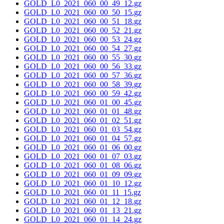
GOLD_L0_2021_060_00_49_12.gz
GOLD_L0_2021_060_00_50_15.gz
GOLD_L0_2021_060_00_51_18.gz
GOLD_L0_2021_060_00_52_21.gz
GOLD_L0_2021_060_00_53_24.gz
GOLD_L0_2021_060_00_54_27.gz
GOLD_L0_2021_060_00_55_30.gz
GOLD_L0_2021_060_00_56_33.gz
GOLD_L0_2021_060_00_57_36.gz
GOLD_L0_2021_060_00_58_39.gz
GOLD_L0_2021_060_00_59_42.gz
GOLD_L0_2021_060_01_00_45.gz
GOLD_L0_2021_060_01_01_48.gz
GOLD_L0_2021_060_01_02_51.gz
GOLD_L0_2021_060_01_03_54.gz
GOLD_L0_2021_060_01_04_57.gz
GOLD_L0_2021_060_01_06_00.gz
GOLD_L0_2021_060_01_07_03.gz
GOLD_L0_2021_060_01_08_06.gz
GOLD_L0_2021_060_01_09_09.gz
GOLD_L0_2021_060_01_10_12.gz
GOLD_L0_2021_060_01_11_15.gz
GOLD_L0_2021_060_01_12_18.gz
GOLD_L0_2021_060_01_13_21.gz
GOLD_L0_2021_060_01_14_24.gz