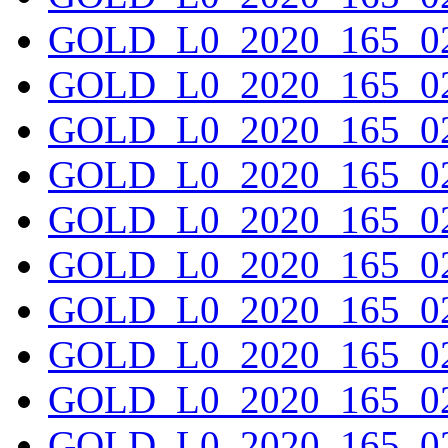
GOLD_L0_2020_165_02
GOLD_L0_2020_165_02
GOLD_L0_2020_165_02
GOLD_L0_2020_165_02
GOLD_L0_2020_165_02
GOLD_L0_2020_165_02
GOLD_L0_2020_165_02
GOLD_L0_2020_165_02
GOLD_L0_2020_165_02
GOLD_L0_2020_165_02