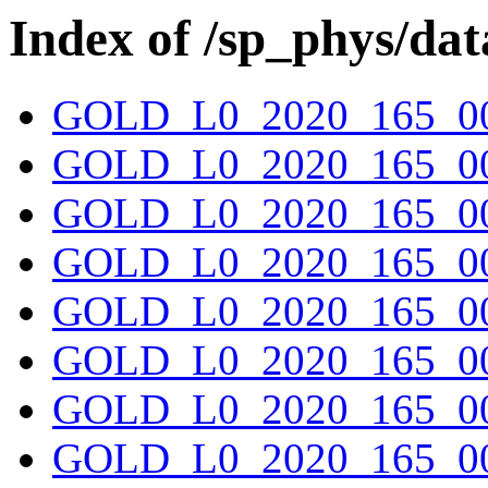
Index of /sp_phys/dat
GOLD_L0_2020_165_00
GOLD_L0_2020_165_00
GOLD_L0_2020_165_00
GOLD_L0_2020_165_00
GOLD_L0_2020_165_00
GOLD_L0_2020_165_00
GOLD_L0_2020_165_00
GOLD_L0_2020_165_00