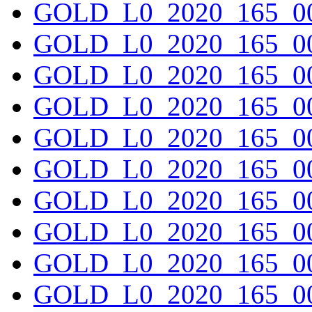
GOLD_L0_2020_165_00
GOLD_L0_2020_165_00
GOLD_L0_2020_165_00
GOLD_L0_2020_165_00
GOLD_L0_2020_165_00
GOLD_L0_2020_165_00
GOLD_L0_2020_165_00
GOLD_L0_2020_165_00
GOLD_L0_2020_165_00
GOLD_L0_2020_165_00