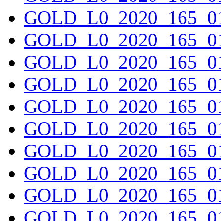
GOLD_L0_2020_165_01
GOLD_L0_2020_165_01
GOLD_L0_2020_165_01
GOLD_L0_2020_165_01
GOLD_L0_2020_165_01
GOLD_L0_2020_165_01
GOLD_L0_2020_165_01
GOLD_L0_2020_165_01
GOLD_L0_2020_165_01
GOLD_L0_2020_165_01