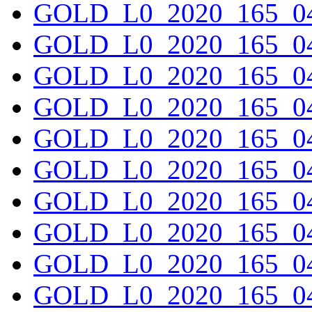
GOLD_L0_2020_165_04
GOLD_L0_2020_165_04
GOLD_L0_2020_165_04
GOLD_L0_2020_165_04
GOLD_L0_2020_165_04
GOLD_L0_2020_165_04
GOLD_L0_2020_165_04
GOLD_L0_2020_165_04
GOLD_L0_2020_165_04
GOLD_L0_2020_165_04