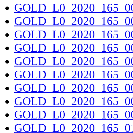
GOLD_L0_2020_165_00
GOLD_L0_2020_165_00
GOLD_L0_2020_165_00
GOLD_L0_2020_165_00
GOLD_L0_2020_165_00
GOLD_L0_2020_165_00
GOLD_L0_2020_165_00
GOLD_L0_2020_165_00
GOLD_L0_2020_165_00
GOLD_L0_2020_165_01