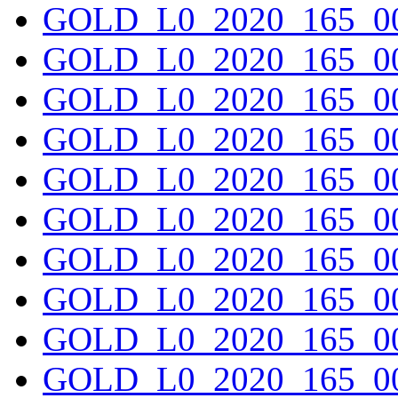
GOLD_L0_2020_165_00
GOLD_L0_2020_165_00
GOLD_L0_2020_165_00
GOLD_L0_2020_165_00
GOLD_L0_2020_165_00
GOLD_L0_2020_165_00
GOLD_L0_2020_165_00
GOLD_L0_2020_165_00
GOLD_L0_2020_165_00
GOLD_L0_2020_165_00