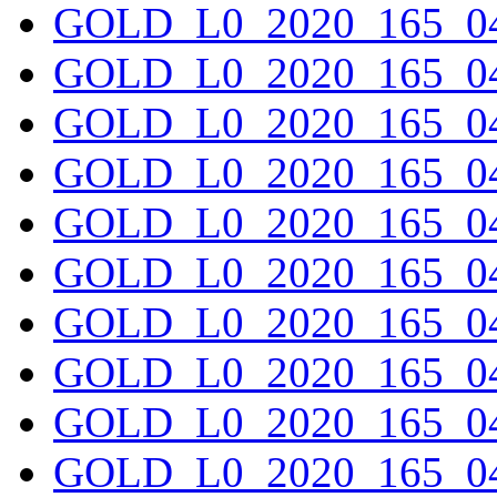
GOLD_L0_2020_165_04
GOLD_L0_2020_165_04
GOLD_L0_2020_165_04
GOLD_L0_2020_165_04
GOLD_L0_2020_165_04
GOLD_L0_2020_165_04
GOLD_L0_2020_165_04
GOLD_L0_2020_165_04
GOLD_L0_2020_165_04
GOLD_L0_2020_165_04