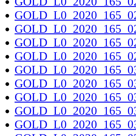
GOLD_L0_2020_165_02
GOLD_L0_2020_165_02
GOLD_L0_2020_165_02
GOLD_L0_2020_165_02
GOLD_L0_2020_165_02
GOLD_L0_2020_165_03
GOLD_L0_2020_165_03
GOLD_L0_2020_165_03
GOLD_L0_2020_165_03
GOLD_L0_2020_165_03