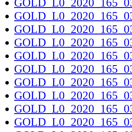
GOLD_L0_2020_165_03
GOLD_L0_2020_165_03
GOLD_L0_2020_165_03
GOLD_L0_2020_165_03
GOLD_L0_2020_165_03
GOLD_L0_2020_165_03
GOLD_L0_2020_165_03
GOLD_L0_2020_165_03
GOLD_L0_2020_165_03
GOLD_L0_2020_165_03