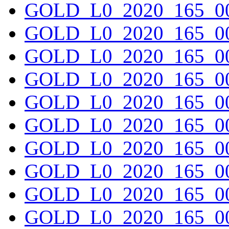
GOLD_L0_2020_165_00
GOLD_L0_2020_165_00
GOLD_L0_2020_165_00
GOLD_L0_2020_165_00
GOLD_L0_2020_165_00
GOLD_L0_2020_165_00
GOLD_L0_2020_165_00
GOLD_L0_2020_165_00
GOLD_L0_2020_165_00
GOLD_L0_2020_165_00