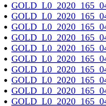
GOLD_L0_2020_165_04
GOLD_L0_2020_165_04
GOLD_L0_2020_165_04
GOLD_L0_2020_165_04
GOLD_L0_2020_165_04
GOLD_L0_2020_165_04
GOLD_L0_2020_165_04
GOLD_L0_2020_165_04
GOLD_L0_2020_165_04
GOLD_L0_2020_165_04