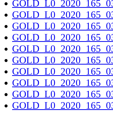
GOLD_L0_2020_165_03
GOLD_L0_2020_165_03
GOLD_L0_2020_165_03
GOLD_L0_2020_165_03
GOLD_L0_2020_165_03
GOLD_L0_2020_165_03
GOLD_L0_2020_165_03
GOLD_L0_2020_165_03
GOLD_L0_2020_165_03
GOLD_L0_2020_165_03