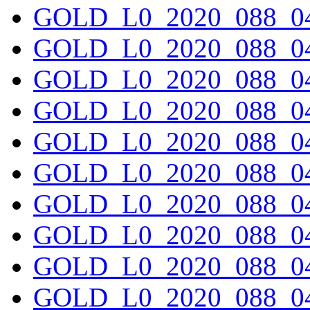
GOLD_L0_2020_088_04
GOLD_L0_2020_088_04
GOLD_L0_2020_088_04
GOLD_L0_2020_088_04
GOLD_L0_2020_088_04
GOLD_L0_2020_088_04
GOLD_L0_2020_088_04
GOLD_L0_2020_088_04
GOLD_L0_2020_088_04
GOLD_L0_2020_088_04