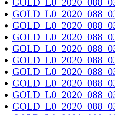
GOLD_L0_2020_088_03
GOLD_L0_2020_088_03
GOLD_L0_2020_088_03
GOLD_L0_2020_088_03
GOLD_L0_2020_088_03
GOLD_L0_2020_088_03
GOLD_L0_2020_088_03
GOLD_L0_2020_088_03
GOLD_L0_2020_088_03
GOLD_L0_2020_088_03