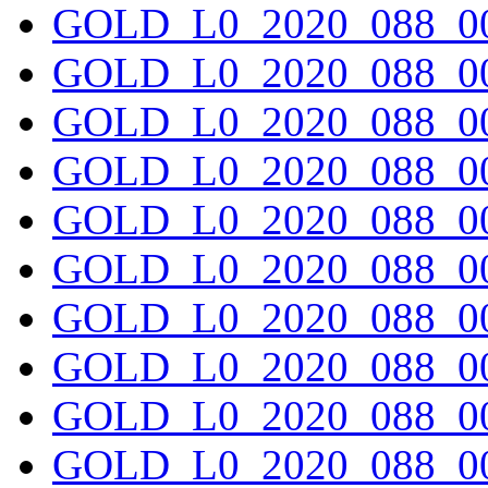
GOLD_L0_2020_088_00
GOLD_L0_2020_088_00
GOLD_L0_2020_088_00
GOLD_L0_2020_088_00
GOLD_L0_2020_088_00
GOLD_L0_2020_088_00
GOLD_L0_2020_088_00
GOLD_L0_2020_088_00
GOLD_L0_2020_088_00
GOLD_L0_2020_088_00