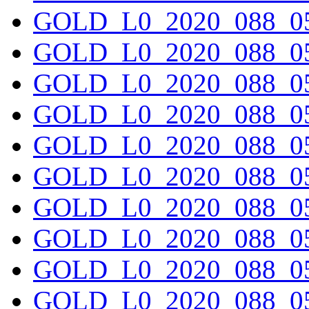
GOLD_L0_2020_088_05
GOLD_L0_2020_088_05
GOLD_L0_2020_088_05
GOLD_L0_2020_088_05
GOLD_L0_2020_088_05
GOLD_L0_2020_088_05
GOLD_L0_2020_088_05
GOLD_L0_2020_088_05
GOLD_L0_2020_088_05
GOLD_L0_2020_088_05