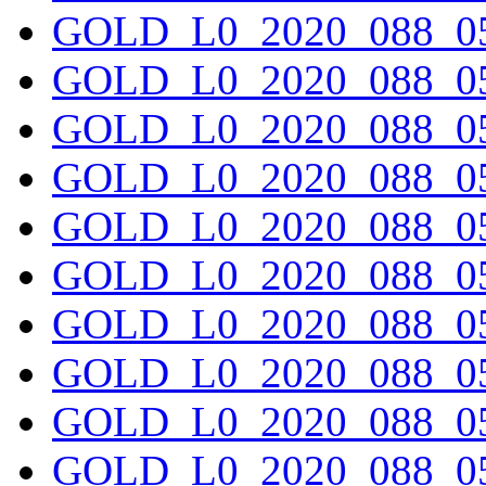
GOLD_L0_2020_088_05
GOLD_L0_2020_088_05
GOLD_L0_2020_088_05
GOLD_L0_2020_088_05
GOLD_L0_2020_088_05
GOLD_L0_2020_088_05
GOLD_L0_2020_088_05
GOLD_L0_2020_088_05
GOLD_L0_2020_088_05
GOLD_L0_2020_088_05