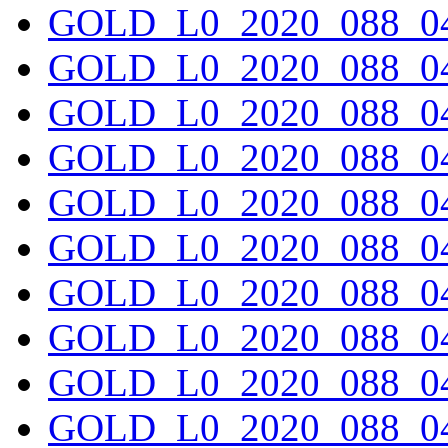
GOLD_L0_2020_088_04
GOLD_L0_2020_088_04
GOLD_L0_2020_088_04
GOLD_L0_2020_088_04
GOLD_L0_2020_088_04
GOLD_L0_2020_088_04
GOLD_L0_2020_088_04
GOLD_L0_2020_088_04
GOLD_L0_2020_088_04
GOLD_L0_2020_088_04