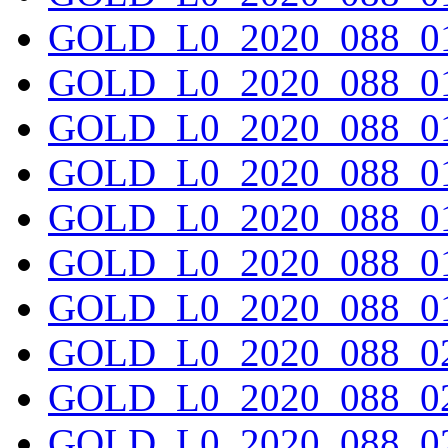
GOLD_L0_2020_088_01
GOLD_L0_2020_088_01
GOLD_L0_2020_088_01
GOLD_L0_2020_088_01
GOLD_L0_2020_088_01
GOLD_L0_2020_088_01
GOLD_L0_2020_088_01
GOLD_L0_2020_088_02
GOLD_L0_2020_088_02
GOLD_L0_2020_088_02