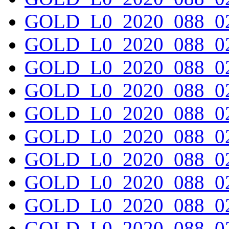
GOLD_L0_2020_088_02
GOLD_L0_2020_088_02
GOLD_L0_2020_088_02
GOLD_L0_2020_088_02
GOLD_L0_2020_088_02
GOLD_L0_2020_088_02
GOLD_L0_2020_088_02
GOLD_L0_2020_088_02
GOLD_L0_2020_088_02
GOLD_L0_2020_088_02