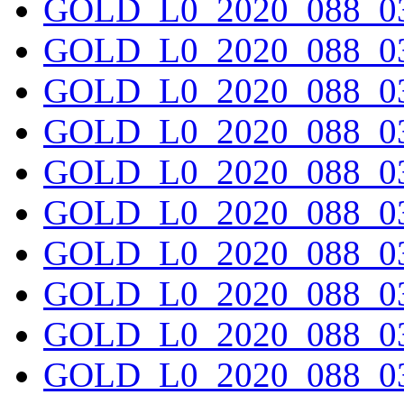
GOLD_L0_2020_088_03
GOLD_L0_2020_088_03
GOLD_L0_2020_088_03
GOLD_L0_2020_088_03
GOLD_L0_2020_088_03
GOLD_L0_2020_088_03
GOLD_L0_2020_088_03
GOLD_L0_2020_088_03
GOLD_L0_2020_088_03
GOLD_L0_2020_088_03