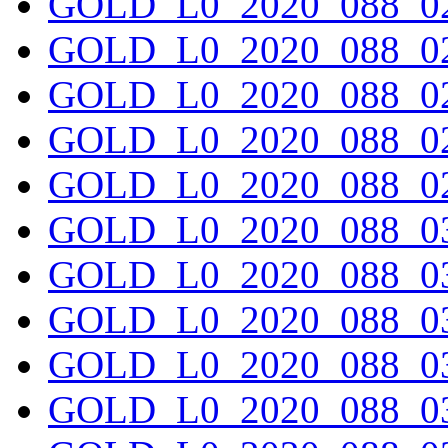
GOLD_L0_2020_088_02
GOLD_L0_2020_088_02
GOLD_L0_2020_088_02
GOLD_L0_2020_088_02
GOLD_L0_2020_088_02
GOLD_L0_2020_088_03
GOLD_L0_2020_088_03
GOLD_L0_2020_088_03
GOLD_L0_2020_088_03
GOLD_L0_2020_088_03