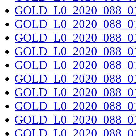
GOLD_L0_2020_088_01
GOLD_L0_2020_088_01
GOLD_L0_2020_088_01
GOLD_L0_2020_088_01
GOLD_L0_2020_088_01
GOLD_L0_2020_088_01
GOLD_L0_2020_088_01
GOLD_L0_2020_088_01
GOLD_L0_2020_088_01
GOLD_L0_2020_088_01