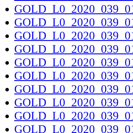
GOLD_L0_2020_039_01
GOLD_L0_2020_039_01
GOLD_L0_2020_039_01
GOLD_L0_2020_039_01
GOLD_L0_2020_039_01
GOLD_L0_2020_039_01
GOLD_L0_2020_039_01
GOLD_L0_2020_039_01
GOLD_L0_2020_039_01
GOLD_L0_2020_039_01