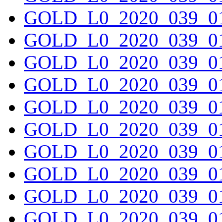
GOLD_L0_2020_039_01
GOLD_L0_2020_039_01
GOLD_L0_2020_039_01
GOLD_L0_2020_039_01
GOLD_L0_2020_039_01
GOLD_L0_2020_039_01
GOLD_L0_2020_039_01
GOLD_L0_2020_039_01
GOLD_L0_2020_039_01
GOLD_L0_2020_039_01