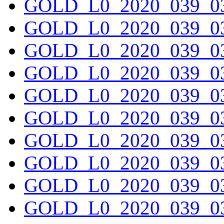
GOLD_L0_2020_039_03
GOLD_L0_2020_039_03
GOLD_L0_2020_039_03
GOLD_L0_2020_039_03
GOLD_L0_2020_039_03
GOLD_L0_2020_039_03
GOLD_L0_2020_039_03
GOLD_L0_2020_039_03
GOLD_L0_2020_039_03
GOLD_L0_2020_039_03