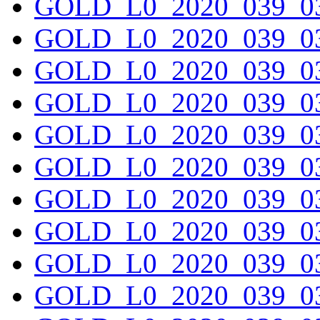
GOLD_L0_2020_039_03
GOLD_L0_2020_039_03
GOLD_L0_2020_039_03
GOLD_L0_2020_039_03
GOLD_L0_2020_039_03
GOLD_L0_2020_039_03
GOLD_L0_2020_039_03
GOLD_L0_2020_039_03
GOLD_L0_2020_039_03
GOLD_L0_2020_039_03