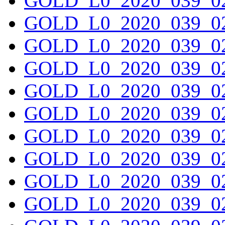
GOLD_L0_2020_039_02
GOLD_L0_2020_039_02
GOLD_L0_2020_039_02
GOLD_L0_2020_039_02
GOLD_L0_2020_039_02
GOLD_L0_2020_039_02
GOLD_L0_2020_039_02
GOLD_L0_2020_039_02
GOLD_L0_2020_039_02
GOLD_L0_2020_039_02