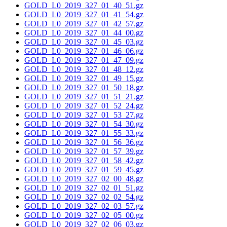
GOLD_L0_2019_327_01_40_51.gz
GOLD_L0_2019_327_01_41_54.gz
GOLD_L0_2019_327_01_42_57.gz
GOLD_L0_2019_327_01_44_00.gz
GOLD_L0_2019_327_01_45_03.gz
GOLD_L0_2019_327_01_46_06.gz
GOLD_L0_2019_327_01_47_09.gz
GOLD_L0_2019_327_01_48_12.gz
GOLD_L0_2019_327_01_49_15.gz
GOLD_L0_2019_327_01_50_18.gz
GOLD_L0_2019_327_01_51_21.gz
GOLD_L0_2019_327_01_52_24.gz
GOLD_L0_2019_327_01_53_27.gz
GOLD_L0_2019_327_01_54_30.gz
GOLD_L0_2019_327_01_55_33.gz
GOLD_L0_2019_327_01_56_36.gz
GOLD_L0_2019_327_01_57_39.gz
GOLD_L0_2019_327_01_58_42.gz
GOLD_L0_2019_327_01_59_45.gz
GOLD_L0_2019_327_02_00_48.gz
GOLD_L0_2019_327_02_01_51.gz
GOLD_L0_2019_327_02_02_54.gz
GOLD_L0_2019_327_02_03_57.gz
GOLD_L0_2019_327_02_05_00.gz
GOLD_L0_2019_327_02_06_03.gz