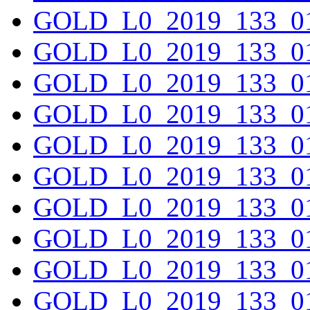
GOLD_L0_2019_133_01
GOLD_L0_2019_133_01
GOLD_L0_2019_133_01
GOLD_L0_2019_133_01
GOLD_L0_2019_133_01
GOLD_L0_2019_133_01
GOLD_L0_2019_133_01
GOLD_L0_2019_133_01
GOLD_L0_2019_133_01
GOLD_L0_2019_133_01