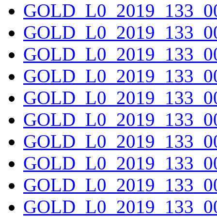
GOLD_L0_2019_133_00
GOLD_L0_2019_133_00
GOLD_L0_2019_133_00
GOLD_L0_2019_133_00
GOLD_L0_2019_133_00
GOLD_L0_2019_133_00
GOLD_L0_2019_133_00
GOLD_L0_2019_133_00
GOLD_L0_2019_133_00
GOLD_L0_2019_133_00