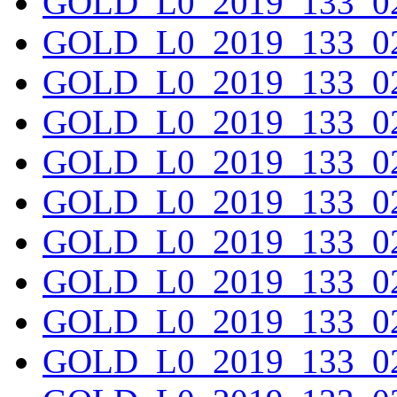
GOLD_L0_2019_133_02
GOLD_L0_2019_133_02
GOLD_L0_2019_133_02
GOLD_L0_2019_133_02
GOLD_L0_2019_133_02
GOLD_L0_2019_133_02
GOLD_L0_2019_133_02
GOLD_L0_2019_133_02
GOLD_L0_2019_133_02
GOLD_L0_2019_133_02