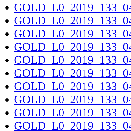
GOLD_L0_2019_133_04
GOLD_L0_2019_133_04
GOLD_L0_2019_133_04
GOLD_L0_2019_133_04
GOLD_L0_2019_133_04
GOLD_L0_2019_133_04
GOLD_L0_2019_133_04
GOLD_L0_2019_133_04
GOLD_L0_2019_133_04
GOLD_L0_2019_133_04