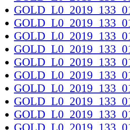
GOLD_L0_2019_133_01
GOLD_L0_2019_133_01
GOLD_L0_2019_133_01
GOLD_L0_2019_133_01
GOLD_L0_2019_133_01
GOLD_L0_2019_133_01
GOLD_L0_2019_133_01
GOLD_L0_2019_133_01
GOLD_L0_2019_133_01
GOLD_L0_2019_133_01