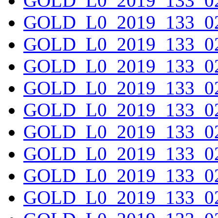
GOLD_L0_2019_133_02
GOLD_L0_2019_133_02
GOLD_L0_2019_133_02
GOLD_L0_2019_133_02
GOLD_L0_2019_133_02
GOLD_L0_2019_133_02
GOLD_L0_2019_133_02
GOLD_L0_2019_133_02
GOLD_L0_2019_133_02
GOLD_L0_2019_133_02